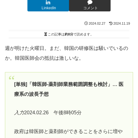
LinkedIn
コメント
2024.02.27
2024.11.19
この記事は
約8分
で読めます。
週が明けた火曜日。まだ、韓国の研修医は騒いでいるの
か。韓国医師会の抵抗は激しいな。
[単独]「韓医師-薬剤師業務範囲調整も検討」… 医
療系の波長予想
入力
2024.02.26 午後8時05分
政府は韓医師と薬剤師ができることをさらに増や