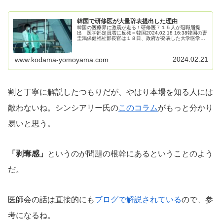
韓国で研修医が大量辞表提出した理由
韓国の医療界に激震が走る！研修医７１５人が退職届提
出 医学部定員増に反発＝韓国2024.02.18 16:38韓国の曺
圭鴻保健福祉部長官は１８日、政府が発表した大学医学部
の入学定員拡大に反発し、全国で専攻医（研修医）７１５
人（１６日時点）が...
2024.02.21
www.kodama-yomoyama.com
割と丁寧に解説したつもりだが、やはり本場を知る人には
敵わないね。シンシアリー氏の
このコラム
がもっと分かり
易いと思う。
「剥奪感」
というのが問題の根幹にあるということのよう
だ。
医師会の話は直接的にも
ブログで解説されている
ので、参
考になるね。