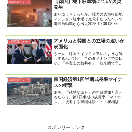
【韓国】地下駐車場にてEV火災
大韓民国ニュース
発生
また燃えちゃったか。韓国の大規模団地
マンション駐車場で充電中だったベンツ
電気自動車から出火2025.10.06 08:38韓
国でマンション駐車場で充電中だった
電...
アメリカと韓国との立場の違いが
大韓民国ニュース
表面化
うーん、韓国のイツモノアレのような気
もするんだけど、このタイミングでコレ
か。「事実上の核共有」 韓米間で早く
も食い違い＝韓国は「立場は違わない」
記事入力 : 2...
韓国経済第1四半期成長率マイナ
大韓民国ニュース
スの衝撃
まあ、「残酷な四月」の面目躍如と言え
るだろう。第1四半期の成長率「マイナ
ス」、後退する韓国経済・・・崔相穆経
済チーム」責任論入力 2025.04.24今年第
１四...
スポンサーリンク