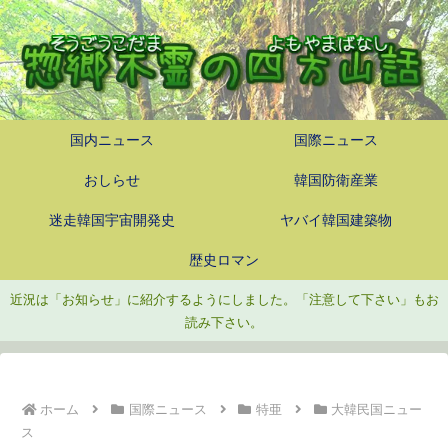
国内ニュース
国際ニュース
おしらせ
韓国防衛産業
迷走韓国宇宙開発史
ヤバイ韓国建築物
歴史ロマン
近況は「お知らせ」に紹介するようにしました。「注意して下さい」もお
読み下さい。
ホーム
国際ニュース
特亜
大韓民国ニュー
ス