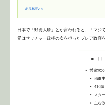
朝日新聞より
日本で「野党大勝」とか言われると、「マジ
党はサッチャー政権の次を担ったブレア政権
■ 目
労働党の
穏健
410
スタ
主な