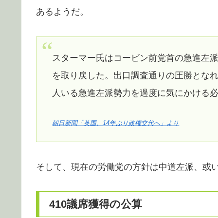
あるようだ。
スターマー氏はコービン前党首の急進左
を取り戻した。出口調査通りの圧勝となれ
人いる急進左派勢力を過度に気にかける
朝日新聞「英国、14年ぶり政権交代へ」より
そして、現在の労働党の方針は中道左派、或
410議席獲得の公算