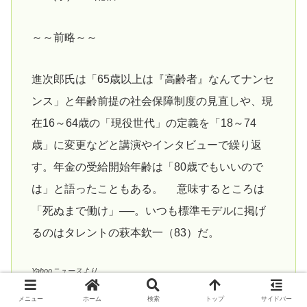
～～前略～～
進次郎氏は「65歳以上は『高齢者』なんてナンセ
ンス」と年齢前提の社会保障制度の見直しや、現
在16～64歳の「現役世代」の定義を「18～74
歳」に変更などと講演やインタビューで繰り返
す。年金の受給開始年齢は「80歳でもいいので
は」と語ったこともある。 意味するところは
「死ぬまで働け」──。いつも標準モデルに掲げ
るのはタレントの萩本欽一（83）だ。
Yahooニュースより
メニュー
ホーム
検索
トップ
サイドバー