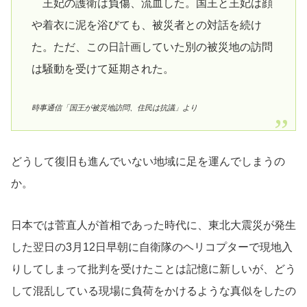
王妃の護衛は負傷、流血した。国王と王妃は顔
や着衣に泥を浴びても、被災者との対話を続け
た。ただ、この日計画していた別の被災地の訪問
は騒動を受けて延期された。
時事通信「国王が被災地訪問、住民は抗議」より
どうして復旧も進んでいない地域に足を運んでしまうの
か。
日本では菅直人が首相であった時代に、東北大震災が発生
した翌日の3月12日早朝に自衛隊のヘリコプターで現地入
りしてしまって批判を受けたことは記憶に新しいが、どう
して混乱している現場に負荷をかけるような真似をしたの