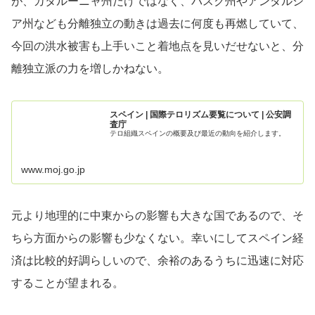
が、カタルーニャ州だけではなく、バスク州やアンダルシ
ア州なども分離独立の動きは過去に何度も再燃していて、
今回の洪水被害も上手いこと着地点を見いだせないと、分
離独立派の力を増しかねない。
スペイン | 国際テロリズム要覧について | 公安調
査庁
テロ組織スペインの概要及び最近の動向を紹介します。
www.moj.go.jp
元より地理的に中東からの影響も大きな国であるので、そ
ちら方面からの影響も少なくない。幸いにしてスペイン経
済は比較的好調らしいので、余裕のあるうちに迅速に対応
することが望まれる。