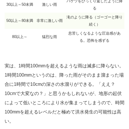
バケツをひっくり返したように降
30以上～50未満
激しい雨
る
滝のように降る（ゴーゴーと降り
50以上～80未満
非常に激しい雨
続く）
息苦しくなるような圧迫感があ
80以上～
猛烈な雨
る。恐怖を感ずる
実は、1時間100mmを超えるような雨は滅多に降らない。
1時間100mmというのは、降った雨がそのまま溜まった場
合に1時間で10cmの深さの水溜りができる。「ええ？
10cmで大変なの？」と思うかもしれないが、地形の起伏
によって低いところにより水が集まってしまうので、時間
100mmを超えるレベルだと極めて洪水発生の可能性は高
い。