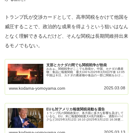
トランプ氏が交渉カードとして、高率関税をかけて他国を
威圧することで、政治的な成果を得ようという狙いはなん
となく理解できるんだけど、そんな関税は長期間維持出来
るモノでもない。
支那とカナダの間でも関税戦争が勃発
おおぉ。関税戦争がここでも勃発か。中国、カナダの農産
物・食品に報復関税 最大100％2025年3月8日午後 12:05
中国は８日、カナダの農産物や食品の一部に関税をかける
と発表した。カナダが中国の電気自動車（ＥＶ）や鉄鋼・
アルミニウム製品に...
2025.03.08
www.kodama-yomoyama.com
EUも対アメリカ報復関税発動を通告
トランプ氏の関税政策が、各方面に多大な影響を及ぼして
いるな。EU、米に報復関税最大4兆円発動へ 酒類やバイ
クなど2025年3月12日 16:10 (2025年3月12日 16:38更新)
欧州連合（EU）の執行機関である欧州委員会は12日、米...
2025.03.13
www.kodama-yomoyama.com