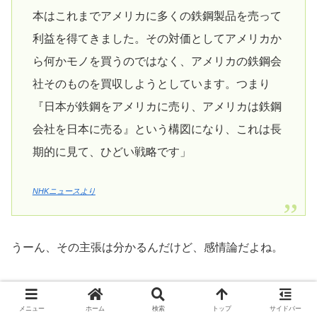
本はこれまでアメリカに多くの鉄鋼製品を売って
利益を得てきました。その対価としてアメリカか
ら何かモノを買うのではなく、アメリカの鉄鋼会
社そのものを買収しようとしています。つまり
『日本が鉄鋼をアメリカに売り、アメリカは鉄鋼
会社を日本に売る』という構図になり、これは長
期的に見て、ひどい戦略です」
NHKニュースより
うーん、その主張は分かるんだけど、感情論だよね。
別に、日本製鉄アメリカ支社を作っても良いんだけど、そ
メニュー
ホーム
検索
トップ
サイドバー
うなるとUSスチールは潰れるけど良いの？
「長期的に見