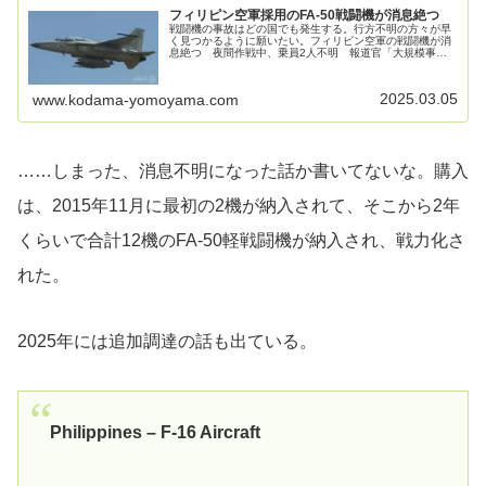
フィリピン空軍採用のFA-50戦闘機が消息絶つ
戦闘機の事故はどの国でも発生する。行方不明の方々が早
く見つかるように願いたい。フィリピン空軍の戦闘機が消
息絶つ 夜間作戦中、乗員2人不明 報道官「大規模事故
だ」2025/3/4 20:44フィリピン空軍のカスティリョ報道官
は4日、中部セブ州...
2025.03.05
www.kodama-yomoyama.com
……しまった、消息不明になった話か書いてないな。購入
は、2015年11月に最初の2機が納入されて、そこから2年
くらいで合計12機のFA-50軽戦闘機が納入され、戦力化さ
れた。
2025年には追加調達の話も出ている。
Philippines – F-16 Aircraft