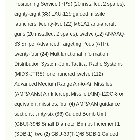
Positioning Service (PPS) (20 installed, 2 spares);
eighty-eight (88) LAU-129 guided missile
launchers; twenty-two (22) M61A1 anti-aircraft
guns (20 installed, 2 spares); twelve (12) AN/AAQ-
33 Sniper Advanced Targeting Pods (ATP);
twenty-four (24) Multifunctional Information
Distribution System-Joint Tactical Radio Systems
(MIDS-JTRS); one hundred twelve (112)
Advanced Medium Range Air-to-Air Missiles
(AMRAAMs) Air Intercept Missile (AIM)-120C-8 or
equivalent missiles; four (4) AMRAAM guidance
sections; thirty-six (36) Guided Bomb Unit
(GBU)-39/B Small Diameter Bombs Increment 1
(SDB-1); two (2) GBU-39(T-1)/B SDB-1 Guided