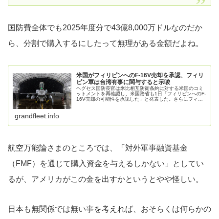
国防費全体でも2025年度分で43億8,000万ドルなのだか
ら、分割で購入するにしたって無理がある金額だよね。
米国がフィリピンへのF-16V売却を承認、フィリ
ピン軍は台湾有事に関与すると示唆
ヘグセス国防長官は米比相互防衛条約に対する米国のコミ
ットメントを再確認し、米国務省も1日「フィリピンへのF-
16V売却の可能性を承認した」と発表した。さらにフィリ
ピン軍参謀長のブラウナー大将は1日「台湾侵攻が勃発す
ればフィリピンは必然的に関...
grandfleet.info
航空万能論さまのところでは、「対外軍事融資基金
（FMF）を通じて購入資金を与えるしかない」としてい
るが、アメリカがこの金を出すかというとやや怪しい。
日本も無関係では無い事を考えれば、おそらくは何らかの