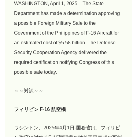
WASHINGTON, April 1, 2025 – The State
Department has made a determination approving
a possible Foreign Military Sale to the
Government of the Philippines of F-16 Aircraft for
an estimated cost of $5.58 billion. The Defense
Security Cooperation Agency delivered the
required certification notifying Congress of this
possible sale today.
～～対訳～～
フィリピン F-16 航空機
ワシントン、2025年4月1日-国務省は、フィリピ