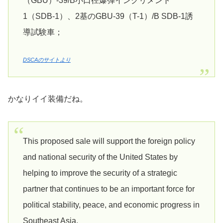
（GBU）-39/B小口径爆弾インクリメント
1（SDB-1）、2基のGBU-39（T-1）/B SDB-1誘
導試験車；
DSCAのサイトより
かなりイイ装備だね。
This proposed sale will support the foreign policy
and national security of the United States by
helping to improve the security of a strategic
partner that continues to be an important force for
political stability, peace, and economic progress in
Southeast Asia.