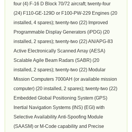
four (4) F-16 D Block 70/72 aircraft; twenty-four
(24) F110-GE-129D or F100-PW-229 Engines (20
installed, 4 spares); twenty-two (22) Improved
Programmable Display Generators (iPDG) (20
installed, 2 spares); twenty-two (22) AN/APG-83
Active Electronically Scanned Array (AESA)
Scalable Agile Beam Radars (SABR) (20
installed, 2 spares); twenty-two (22) Modular
Mission Computers 7000AH (or available mission
computer) (20 installed, 2 spares); twenty-two (22)
Embedded Global Positioning System (GPS)
Inertial Navigation Systems (INS) (EGI) with
Selective Availability Anti-Spoofing Module
(SAASM) or M-Code capability and Precise