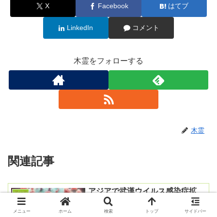
X
Facebook
はてブ
LinkedIn
コメント
木霊をフォローする
木霊
関連記事
アジアで武漢ウイルス感染症拡
アジア
大、再び
メニュー
ホーム
検索
トップ
サイドバー
日本では石破発言と農相の不始末で大騒