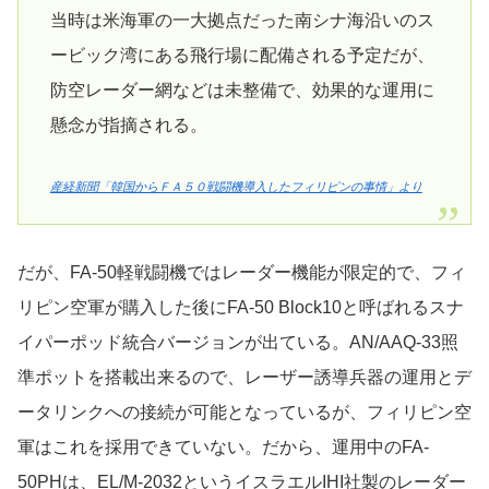
当時は米海軍の一大拠点だった南シナ海沿いのス
ービック湾にある飛行場に配備される予定だが、
防空レーダー網などは未整備で、効果的な運用に
懸念が指摘される。
産経新聞「韓国からＦＡ５０戦闘機導入したフィリピンの事情」より
だが、FA-50軽戦闘機ではレーダー機能が限定的で、フィ
リピン空軍が購入した後にFA-50 Block10と呼ばれるスナ
イパーポッド統合バージョンが出ている。AN/AAQ-33照
準ポットを搭載出来るので、レーザー誘導兵器の運用とデ
ータリンクへの接続が可能となっているが、フィリピン空
軍はこれを採用できていない。だから、運用中のFA-
50PHは、EL/M-2032というイスラエルIHI社製のレーダー