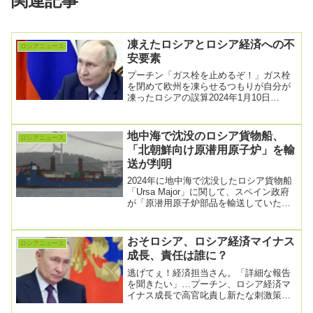
関連記事
凍えたロシアとロシア経済への不
ロシアニュース
安要素
プーチン「ガス栓を止めるぞ！」ガス栓
を閉めて欧州を凍らせるつもりが自分が
凍ったロシアの誤算2024年1月10日
（水）19時07分この冬、ガスの供給を止
めてヨーロ...
地中海で沈没のロシア貨物船、
ロシアニュース
「北朝鮮向け原潜用原子炉」を輸
送が判明
2024年に地中海で沈没したロシア貨物船
「Ursa Major」に関して、スペイン政府
が「原潜用原子炉部品を輸送していた」
と認めたようだ。当初から「単なる事故
で...
おそロシア、ロシア経済マイナス
ロシアニュース
成長、責任は誰に？
逃げてぇ！経済担当さん。「詳細な報告
を聞きたい」…プーチン、ロシア経済マ
イナス成長で高官叱責し新たな刺激策を
指示2026年04月16日（木）10時40分ロシ