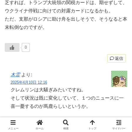
乏すれば、トランプ大統領の関税カードは、期せずして、
ウクライナ停戦に向けての対露カードになるかも。
ただ、支那がロシアに助け舟を出しそうで、そうなると本
末転倒なのですが。
0
返信
木霊
より:
2025年4月10日 12:16
クレムリンは大騒ぎみたいですね。
そして状況は既に変化していて、１つのニュースに一
喜一憂するのが馬鹿らしいというか。
僕の分析では支那はロシアに助け船出している場合じ
メニュー
ホーム
検索
トップ
サイドバー
ゃないのですよ。関税戦争の結果、アメリカへの貿易