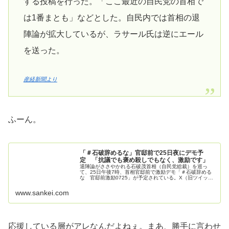
する投稿を行った。「ここ最近の自民党の首相で
は1番まとも」などとした。自民内では首相の退
陣論が拡大しているが、ラサール氏は逆にエール
を送った。
産経新聞より
ふーん。
「＃石破辞めるな」官邸前で25日夜にデモ予
定 「抗議でも褒め殺しでもなく、激励です」
退陣論がささやかれる石破茂首相（自民党総裁）を巡っ
て、25日午後7時、首相官邸前で激励デモ「＃石破辞める
な 官邸前激励0725」が予定されている。X（旧ツイッ…
www.sankei.com
応援している層がアレなんだよねぇ。まあ、勝手に言わせ