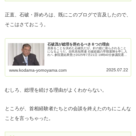
正直、石破・辞めろは、既にこのブログで言及したので、
そこはさておこう。
石破茂が総理を辞めるべき８つの理由
居座ることを決めた石破氏だが、針の筵に座らされること
になるようだ。自民高知県連 石破総裁の早期退陣を申し入
れへ 参院選結果受け2025年7月21日 19時40分参議院選挙
の結果を受けて、自民党高知県連は21日に緊急の役員会を
開き、石破総理大...
2025.07.22
www.kodama-yomoyama.com
むしろ、総理を続ける理由がよくわからない。
ところが、首相経験者たちとの会談を終えたのちにこんな
ことを言っちゃった。