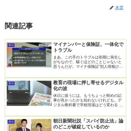
木霊
関連記事
マイナンバーと保険証、一体化で
政治
トラブル
まあ、この手のトラブルは初期に発生し
がちなので、騒ぐほどのことじゃないと
思うんだが。マイナ保険証“別人情報ひも
付け 37件” 医療従事者団体調査2023年5
月2...
教育の現場に押し寄せるデジタル
政治
化の波
休日に扱うには、もうちょっと軽めの記
事が良かったかも知れないけれども。デ
ジタル教科書で学校現場はどう変わる メ
リットは？課題は？2025年2月16日 16時
41...
朝日新聞社説「スパイ防止法」論
政治
のどこが破綻しているのか