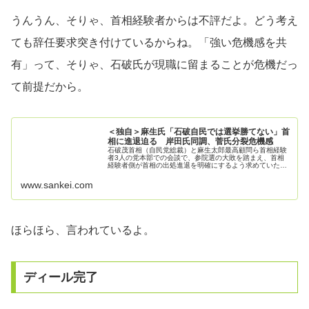
うんうん、そりゃ、首相経験者からは不評だよ。どう考え
ても辞任要求突き付けているからね。「強い危機感を共
有」って、そりゃ、石破氏が現職に留まることが危機だっ
て前提だから。
＜独自＞麻生氏「石破自民では選挙勝てない」首
相に進退迫る 岸田氏同調、菅氏分裂危機感
石破茂首相（自民党総裁）と麻生太郎最高顧問ら首相経験
者3人の党本部での会談で、参院選の大敗を踏まえ、首相
経験者側が首相の出処進退を明確にするよう求めていたこ
と…
www.sankei.com
ほらほら、言われているよ。
ディール完了