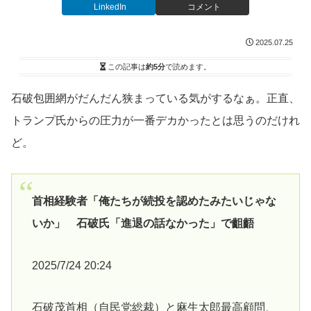
LinkedIn
コメント
2025.07.25
この記事は
約5分
で読めます。
石破包囲網がだんだん狭まっている気がするなぁ。正直、
トランプ氏からの圧力が一番デカかったとは思うのだけれ
ど。
首相経験者「俺たちが続投を認めたみたいじゃな
いか」 石破氏「進退の話なかった」で齟齬
2025/7/24 20:24
石破茂首相（自民党総裁）と麻生太郎最高顧問、