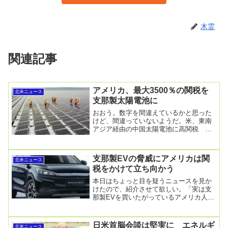
木霊
関連記事
アメリカ、最大3500％の関税を
北米ニュース
支那製太陽電池に
おおう。数字を間違えているかと思った
けど、間違っていないようだ。米、東南
アジア経由の中国太陽電池に高関税 最
高3500％超2025年4月22日午後 12:25米...
支那製EVの脅威にアメリカは関
北米ニュース
税をかけて立ち向かう
本日はちょっと目を疑うニュースを見か
けたので、紹介させて欲しい。「実は支
那製EVを買いたがっているアメリカ人」
という驚きの記事を見つけたのだ。中国
製EVが「アメ...
日米首脳会談は堅実に エネルギ
北米ニュース