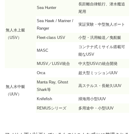
長距離自律航行、潜水艦追
Sea Hunter
尾用
Sea Hawk / Mariner /
実証実験・中型無人ボート
Ranger
無人水上艇
（USV）
Fleet-class USV
小型・汎用輸送／曳航艇
コンテナ式ミサイル搭載可
MASC
能なUSV
MUSV／LUSV統合
中大型USVの統合開発
Orca
超大型ミッションUUV
Manta Ray, Ghost
高ステルス・長耐久UUV
無人水中艇
Shark等
（UUV）
Knifefish
掃海用小型UUV
REMUSシリーズ
多用途中・小型UUV