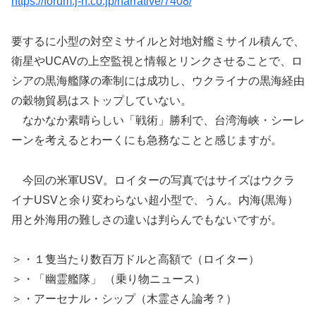
https://forum.j-n.co.jp/narrative/7408/
要するに小型の対空ミサイルと対地対艦ミサイル積んで、
衛星やUCAVの上空監視と情報とリンクさせることで、ロ
シアの黒海艦隊の牽制には成功し、ウクライナの黒海経由
の穀物貿易はストップしていない。
なかなか素晴らしい「戦術」勝利で、台湾海峡・シーレ
ーンを考えるとわーくにも急務なことと感じますが。
今回の米軍USV。ロイターの写真ではサイズはウクラ
イナUSVと余り変わらない超小型で、うん。内海(黒海）
用と外海用の難しさの違いは判らんでもないですが。
＞・１隻当たり数百万ドルと高額で（ロイター）
＞・「幽霊艦隊」 （乗り物ニュース）
＞・アーセナル・シップ（木霊さん論考？）