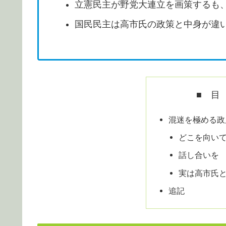
立憲民主が野党大連立を画策するも
国民民主は高市氏の政策と中身が違
■ 目
混迷を極める政
どこを向い
話し合いを
実は高市氏
追記