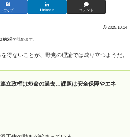
はてブ
LinkedIn
コメント
2025.10.14
は
約5分
で読めます。
るを得ないことが、野党の理論では成り立つようだ。
の連立政権は短命の過去…課題は安全保障やエネ
数派工作の動きが始まっている。