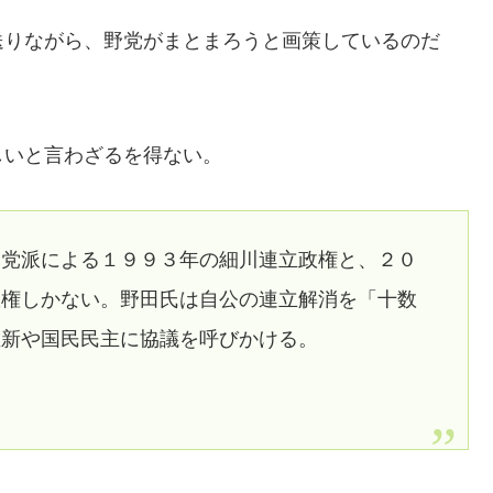
送りながら、野党がまとまろうと画策しているのだ
しいと言わざるを得ない。
８党派による１９９３年の細川連立政権と、２０
政権しかない。野田氏は自公の連立解消を「十数
維新や国民民主に協議を呼びかける。