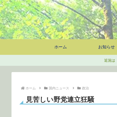
ホーム
お知らせ
近況は
ホーム
国内ニュース
政治
見苦しい野党連立狂騒