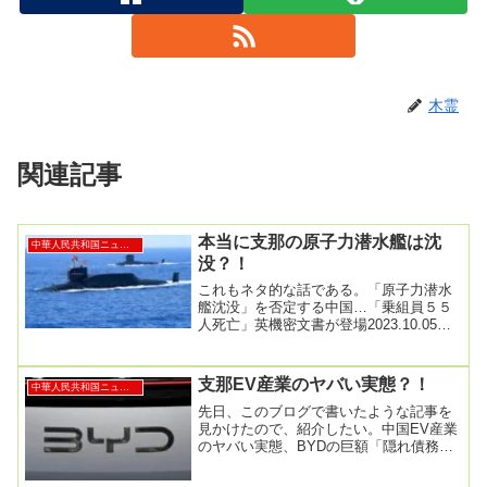
木霊
関連記事
本当に支那の原子力潜水艦は沈
中華人民共和国ニュース
没？！
これもネタ的な話である。「原子力潜水
艦沈没」を否定する中国…「乗組員５５
人死亡」英機密文書が登場2023.10.05
08:07中国原子力潜水艦が西側潜水艦を
捕...
支那EV産業のヤバい実態？！
中華人民共和国ニュース
先日、このブログで書いたような記事を
見かけたので、紹介したい。中国EV産業
のヤバい実態、BYDの巨額「隠れ債務」
問題がいよいよ危ない？「第2の恒大」と
なれば経済...