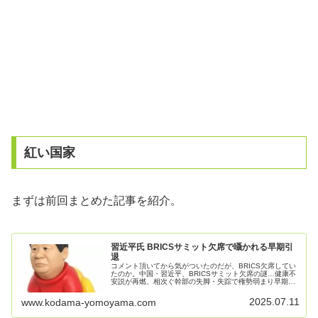
紅い国家
まずは前回まとめた記事を紹介。
習近平氏 BRICSサミット欠席で囁かれる早期引
退
コメント頂いてから気がついたのだが、BRICS欠席してい
たのか。中国・習近平、BRICSサミット欠席の謎…健康不
安説が再燃、相次ぐ幹部の失脚・失踪で権勢弱まり早期引
退か2025.7.8（火）BRICSサミットが7月6日、ブラジルの
リオデジャ...
2025.07.11
www.kodama-yomoyama.com