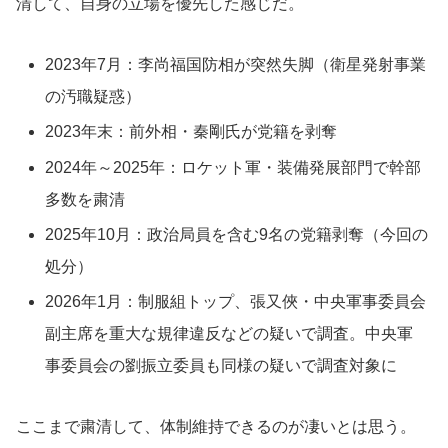
清して、自身の立場を優先した感じだ。
2023年7月：李尚福国防相が突然失脚（衛星発射事業
の汚職疑惑）
2023年末：前外相・秦剛氏が党籍を剥奪
2024年～2025年：ロケット軍・装備発展部門で幹部
多数を粛清
2025年10月：政治局員を含む9名の党籍剥奪（今回の
処分）
2026年1月：制服組トップ、張又俠・中央軍事委員会
副主席を重大な規律違反などの疑いで調査。中央軍
事委員会の劉振立委員も同様の疑いで調査対象に
ここまで粛清して、体制維持できるのが凄いとは思う。