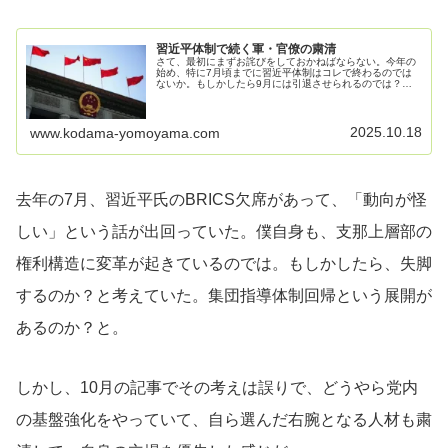
習近平体制で続く軍・官僚の粛清
さて、最初にまずお詫びをしておかねばならない。今年の
始め、特に7月頃までに習近平体制はコレで終わるのでは
ないか。もしかしたら9月には引退させられるのでは？と
いう予測を出していたのだが、完全に外したかもしれな
い。中国軍の最高幹部９人、党籍と軍...
2025.10.18
www.kodama-yomoyama.com
去年の7月、習近平氏のBRICS欠席があって、「動向が怪
しい」という話が出回っていた。僕自身も、支那上層部の
権利構造に変革が起きているのでは。もしかしたら、失脚
するのか？と考えていた。集団指導体制回帰という展開が
あるのか？と。
しかし、10月の記事でその考えは誤りで、どうやら党内
の基盤強化をやっていて、自ら選んだ右腕となる人材も粛