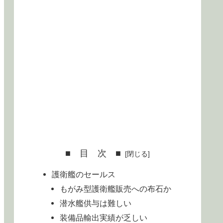
■ 目 次 ■
護衛艦のセールス
もがみ型護衛艦販売への布石か
潜水艦供与は難しい
装備品輸出実績が乏しい