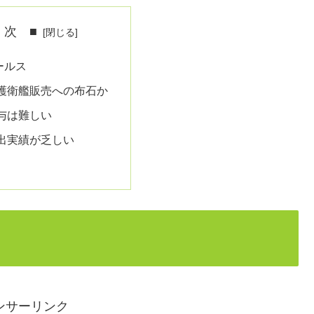
 次 ■
ールス
護衛艦販売への布石か
与は難しい
出実績が乏しい
ンサーリンク