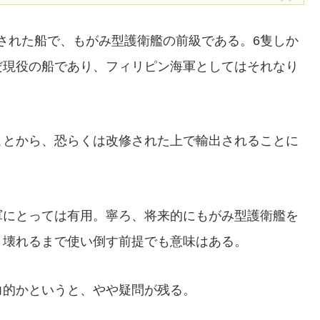
建造された船で、もがみ型護衛艦の前級である。6隻しか
だ現役の船であり、フィリピン海軍としてはそれなり
ことから、恐らくは改修された上で輸出されることに
軍にとっては有用。寧ろ、将来的にもがみ型護衛艦を
、壊れるまで使い倒す前提でも意味はある。
力的かというと、やや疑問が残る。