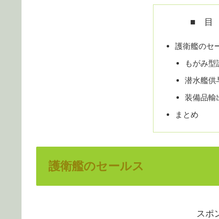
■ 目
護衛艦のセ
もがみ型
潜水艦供
装備品輸
まとめ
護衛艦のセールス
スポ