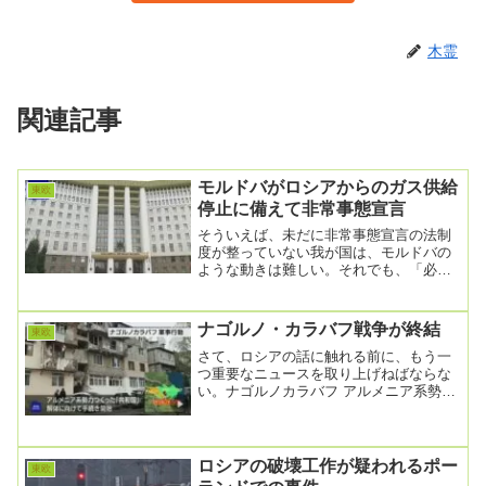
木霊
関連記事
モルドバがロシアからのガス供給
東欧
停止に備えて非常事態宣言
そういえば、未だに非常事態宣言の法制
度が整っていない我が国は、モルドバの
ような動きは難しい。それでも、「必要
ない」と叫ぶメディアや識者は多いみた
いだね。我が国の...
ナゴルノ・カラバフ戦争が終結
東欧
さて、ロシアの話に触れる前に、もう一
つ重要なニュースを取り上げねばならな
い。ナゴルノカラバフ アルメニア系勢力
の“共和国” 組織解体へ2023年9月28日
21...
ロシアの破壊工作が疑われるポー
東欧