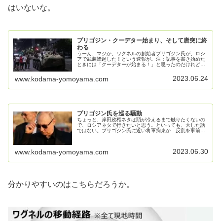
はいないな。
プリゴジン・クーデター始まり、そして唐突に終
わる
うーん、マジか。ワグネルの創始者プリゴジン氏が、ロシ
アで武装蜂起した！という速報が。注：記事を書き始めた
ときには「クーデターが始まる！」と思ったのだけれど、
結果を見る限りは未遂で終わった。「反乱」か、或いは単
に「乱」くらいが正しいのかもしれ…
2023.06.24
www.kodama-yomoyama.com
プリゴジン氏を巡る騒動
ちょっと、岸田政権ネタは頭が冷えるまで触りたくないの
で、ロシアネタで行きたいと思う。といっても、大した話
ではない。プリゴジン氏に近い将軍拘束か 反乱を事前把
握―ロシア報道2023年06月29日08時19分ロシア紙モスク
ワ・タイムズ（電子版）…
2023.06.30
www.kodama-yomoyama.com
分かりやすいのはこちらだろうか。