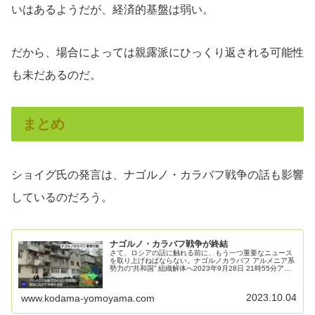
いはあるようだが、経済的基盤は弱い。
だから、場合によっては親露派にひっくり返される可能性
も未だあるのだ。
まとめ
ショイグ氏の発言は、ナゴルノ・カラバフ戦争の話も影響
しているのだろう。
ナゴルノ・カラバフ戦争が終結
さて、ロシアの話に触れる前に、もう一つ重要なニュース
を取り上げねばならない。ナゴルノカラバフ アルメニア系
勢力の“共和国” 組織解体へ2023年9月28日 21時55分アゼ
ルバイジャンが隣国アルメニアとの係争地、ナゴルノカラ
バフで起こした軍…
2023.10.04
www.kodama-yomoyama.com