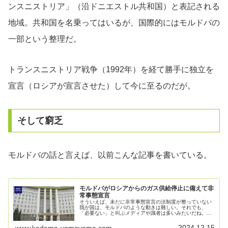
ンスニストリア」（沿ドニエストル共和国）と表記される
地域。共和国を名乗ってはいるが、国際的にはモルドバの
一部という整理だ。
トランスニストリア戦争（1992年）を経て勝手に独立を
宣言（ロシアが宣言させた）して今に至るのだが。
そして窮乏
モルドバの話と言えば、以前こんな記事を書いている。
モルドバがロシアからのガス供給停止に備えて非
常事態宣言
そういえば、未だに非常事態宣言の法制度が整っていない
我が国は、モルドバのような動きは難しい。それでも、
「必要ない」と叫ぶメディアや識者は多いみたいだね。我
が国の話はさておき、本日はモルドバの話をしようと思
う。モルドバが16日から60日間の非…
2024.12.15