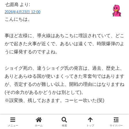
七面鳥
より:
2026年4月23日 12:00
こんにちは。
事ほど左様に、導火線はあちこちに埋設されていて、どこ
かで起きた火事が近くで、あるいは遠くで、時限爆弾のよ
うに爆発するのですよね。
ショイグ死の、違うショイグ氏の発言は、過去、歴史上、
ありとあらゆる国が使いまくってきた常套句ではあります
が、否定するのが難しい以上、開戦の理由にはなりますね
(その余力があるかどうかは別として)。
※誤変換、残しておきます。コーヒー吹いた(笑)
ウクライナやイランからこっちに延びてる導火線、爆発す
る前に誰か切ってくれるといいのですが……「誰か」は期
メニュー
ホーム
検索
トップ
サイドバー