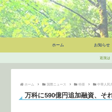
ホーム
お知らせ
近況は
ホーム
国際ニュース
特亜
中華人民
万科に590億円追加融資、そ