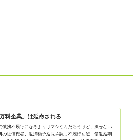
万科企業」は延命される
て債務不履行になるよりはマシなんだろうけど、潰せない
科の社債権者、返済猶予延長承認し不履行回避 償還延期