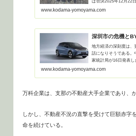
は否決2025年12月2
日、今月１５…
www.kodama-yomoyama.com
深圳市の危機とB
地方経済の深刻度は、
話になりそうである。中国
家統計局が16日発表し
www.kodama-yomoyama.com
万科企業は、支那の不動産大手企業であり、
しかし、不動産不況の直撃を受けて巨額赤字
命を続けている。