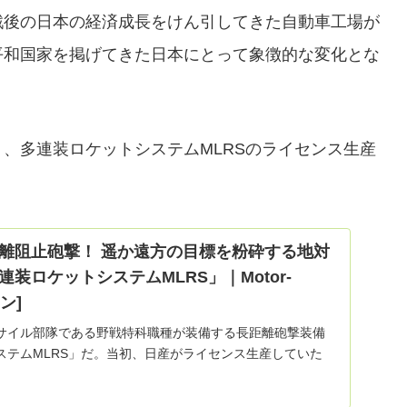
後の日本の経済成長をけん引して​きた自動車工場が
平和国家を掲げてきた日本にとって象徴的な変化とな
、多連装ロケットシステムMLRSのライセンス生産
離阻止砲撃！ 遥か遠方の目標を粉砕する地対
装ロケットシステムMLRS」｜Motor-
ン]
サイル部隊である野戦特科職種が装備する長距離砲撃装備
ステムMLRS」だ。当初、日産がライセンス生産していた
門が閉じたあとは、IHIエアロスペースが引き継ぎ、生産を