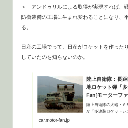
＞ アンドゥリルによる取得が実現すれば、戦
防衛装備の工場に生まれ変わることになり、
る。
日産の工場でって、日産がロケットを作ったり
していたのを知らないのか。
陸上自衛隊：長距
地ロケット弾「多連
Fan[モーターファ
陸上自衛隊の火砲・ミ
が「多連装ロケットシ
MLRS。日産が軍事部
car.motor-fan.jp
担当した。TEX…