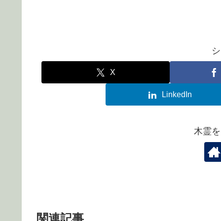
シ
X
LinkedIn
木霊を
関連記事