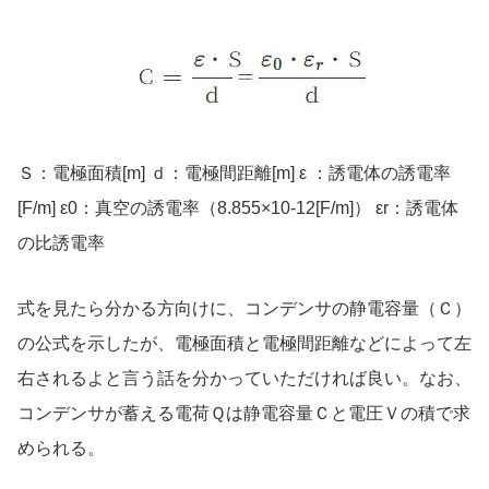
Ｓ：電極面積[m] ｄ：電極間距離[m] ε ：誘電体の誘電率
[F/m] ε0：真空の誘電率（8.855×10-12[F/m]） εr：誘電体
の比誘電率
式を見たら分かる方向けに、コンデンサの静電容量（Ｃ）
の公式を示したが、電極面積と電極間距離などによって左
右されるよと言う話を分かっていただければ良い。なお、
コンデンサが蓄える電荷Ｑは静電容量Ｃと電圧Ｖの積で求
められる。