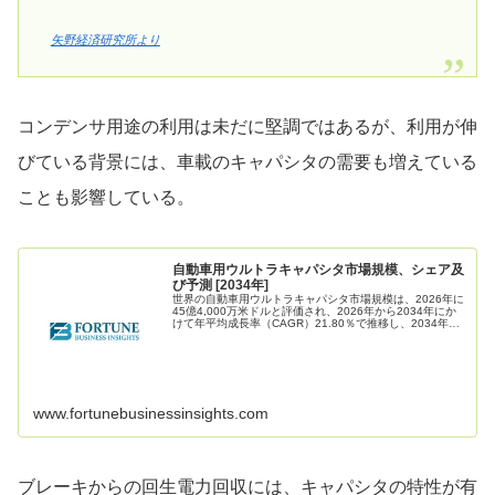
矢野経済研究所より
コンデンサ用途の利用は未だに堅調ではあるが、利用が伸
びている背景には、車載のキャパシタの需要も増えている
ことも影響している。
自動車用ウルトラキャパシタ市場規模、シェア及
び予測 [2034年]
世界の自動車用ウルトラキャパシタ市場規模は、2026年に
45億4,000万米ドルと評価され、2026年から2034年にか
けて年平均成長率（CAGR）21.80％で推移し、2034年ま
でに219億7,000万米ドルに達すると予測されている。
www.fortunebusinessinsights.com
ブレーキからの回生電力回収には、キャパシタの特性が有