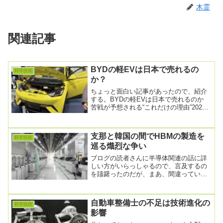
木霊
関連記事
BYDの軽EVは日本で売れるの
科学技術
か？
ちょっと面白い記事があったので、紹介
する。BYDの軽EVは日本で売れるのか
苦戦が予想される“これだけの理由”2025
年06月20日 06時00分 公開中国の自...
支那と韓国の間でHBMの製造を
科学技術
巡る熾烈な争い
ブログの読者さんに半導体関連の話に詳
しい方がいらっしゃるので、言及するの
を躊躇ったのだが、まあ、間違っていた
ら指摘して下さいってことで。本日のネ
タはHBM（Hi...
自動車整備士の不足は技術進化の
科学技術
影響