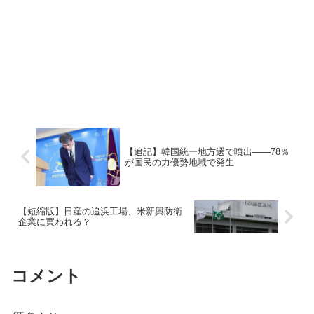
【追記】韓国統一地方選で噴出――78％
が国民の力優勢地域で発生
【短縮版】日産の追浜工場、米新興防衛
企業に買われる？
コメント