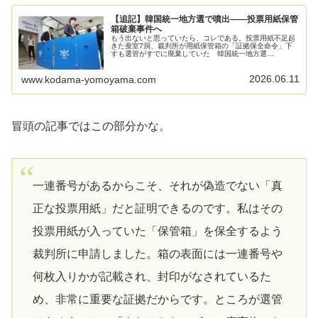
【追記】韓国統一地方選で噴出――投票用紙保管
箱破棄事件へ
もう出ないと思っていたら、コレである。投票用紙不足起
きた蚕室7洞、裁判所が用紙保管箱の「証拠保全命令」下
すも選管がすでに廃棄していた 韓国統一地方選
2026/06/11 11:256・3全国同時地方選挙における「投票
用紙不足」事態に関連して…
2026.06.11
www.kodama-yomoyama.com
冒頭の記事ではこの部分かな。
一連番号があるからこそ、それが偽造でない「真
正な投票用紙」だと証明できるのです。私はその
投票用紙が入っていた「保管箱」を保全するよう
裁判所に申請しました。箱の表面には一連番号や
何枚入りかが記載され、封印がなされているた
め、非常に重要な証拠だからです。ところが選管