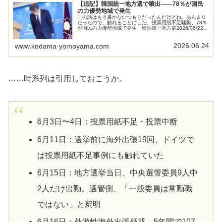
【追記】韓国統一地方選で噴出――78％が国民
の力優勢地域で発生
この話はもう書かないつもりだったんだけどね。あんまり
だったので、触れることにした。投票用紙不足騒動、78％
が国民の力優勢地域で発生 韓国統一地方選2026/06/22
14:256月3日の韓国統一地方選当日、投票用紙が不足した
ソウル市内の行…
2026.06.24
www.kodama-yomoyama.com
……時系列は引用しておこうか。
6月3日〜4日：投票用紙不足・投票中断
6月11日：選挙前に海外出張19回、ドイツで
は投票用紙不足事例にも触れていた
6月15日：地方選挙当日、中央選管委員9人中
2人だけ出勤。選管側、「一般委員は常勤職
ではない」と釈明
6月16日：外遊性海外出張疑惑、5年間で107