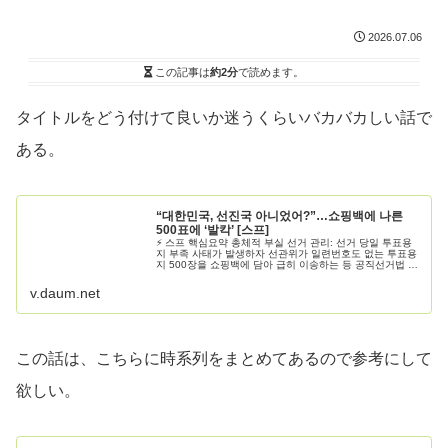
2026.07.06
この記事は
約2分
で読めます。
タイトルをどう付けて良いか迷うくらいバカバカしい話で
ある。
“대한민국, 선진국 아니었어?”…쇼핑백에 나른
500표에 ‘발칵’ [스프]
⚡ 스프 핵심요약 총체적 부실 선거 관리: 선거 당일 투표용
지 부족 사태가 발생하자 선관위가 일련번호도 없는 투표용
지 500장을 쇼핑백에 담아 급히 이송하는 등 공직선거법 규
정을 위반한 심각한 부실 관리가 CCTV를…
v.daum.net
この話は、こちらに時系列をまとめてあるので参考にして
欲しい。