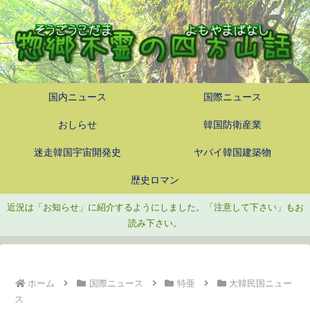
国内ニュース
国際ニュース
おしらせ
韓国防衛産業
迷走韓国宇宙開発史
ヤバイ韓国建築物
歴史ロマン
近況は「お知らせ」に紹介するようにしました。「注意して下さい」もお
読み下さい。
ホーム
国際ニュース
特亜
大韓民国ニュー
ス