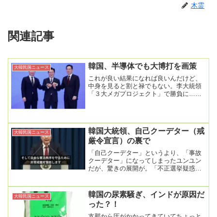
木霊
関連記事
韓国、半導体でも大博打を画策
大韓民国ニュース
これが良い結果になれば良いんだけど、
中身を見ると割と禄でもない。李大統領
「３大メガプロジェクト」で勝負に…
「韓国の２０～３０年の責任担う」登
録:2026-06-...
韓国大統領、自己クーデター（戒
大韓民国ニュース
厳令宣言）の裏で
「自己クーデター」というより、「事故
クーデター」になってしまったユンユン
だが、驚きの展開が。「不正選挙疑惑を
捜査」 戒厳軍は韓国国会より先に中央
選管に到着、職員...
韓国の尿素騒ぎ、インドが原因だ
大韓民国ニュース
った？！
支那から圧がかかってきていてちょっと