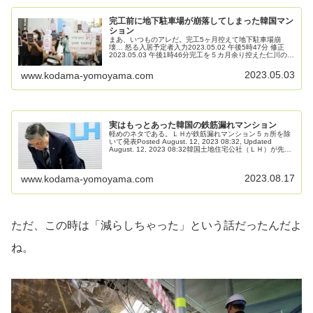
完工前に地下駐車場が崩落してしまった韓国マン
ション
まあ、いつものアレだ。完工5ヶ月控えて地下駐車場崩
壊… 怒る入居予定者入力2023.05.02 午後5時47分 修正
2023.05.03 午後1時46分完工を５カ月余り控えた仁川のマ
ンション新築工事現場で駐車場構造物崩壊事故が発生し、
入居予...
2023.05.03
www.kodama-yomoyama.com
実はもっとあった韓国の鉄筋漏れマンション
軽めのネタである。ＬＨが鉄筋漏れマンション５ヵ所を除
いて発表Posted August. 12, 2023 08:32, Updated
August. 12, 2023 08:32韓国土地住宅公社（ＬＨ）が先月
３０日、地下駐車場をフラット...
2023.08.17
www.kodama-yomoyama.com
ただ、この時は「減らしちゃった」という話だったんだよ
ね。