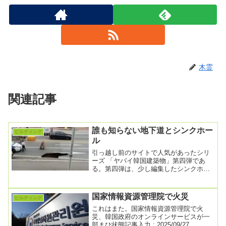
木霊
関連記事
誰も知らない地下道とシンクホー
ビルディング
ル
引っ越し前のサイトで人気があったシリ
ーズ 「ヤバイ韓国建築物」第四弾であ
る。第四弾は、少し編集したシンクホー
ルの話である。そもそも「シンクホー
ル」とは、 地下に...
国家情報資源管理院で火災
ビルディング
これはまた。国家情報資源管理院で火
災、韓国政府のオンラインサービスが一
部まひ状態記事入力 : 2025/09/27