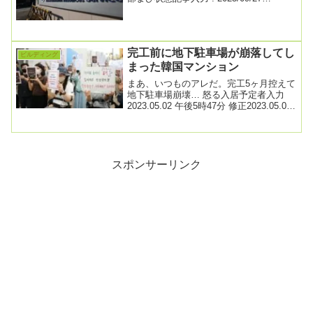
14:0526日、行政安全部（省に相当）国
家...
完工前に地下駐車場が崩落してし
ビルディング
まった韓国マンション
まあ、いつものアレだ。完工5ヶ月控えて
地下駐車場崩壊… 怒る入居予定者入力
2023.05.02 午後5時47分 修正2023.05.03
午後1時46分完工を５...
スポンサーリンク