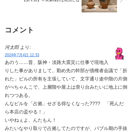
コメント
河太郎
より:
2024年7月4日 12:33
あのう……昔、阪神・淡路大震災に仕事で現地入
りした事がありまして。勤め先の幹部が債権者会議で「折
れた」ビルの所有を主張していて、文字通り途中階の片側
がぺちゃんこで、上層階や屋上は滑り台みたいに地上に倒
れつつある。
んなビルを「占拠」せざる得なくなった???? 「死んだ
ら本店の盃やる！」
いやねぇよ、んたもん！
みたいなやり取りで占拠してたのですが、バブル期の手抜