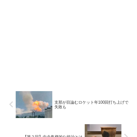
支那が目論むロケット年100回打ち上げで
失敗も
【第２回】中央集権的な統治とは