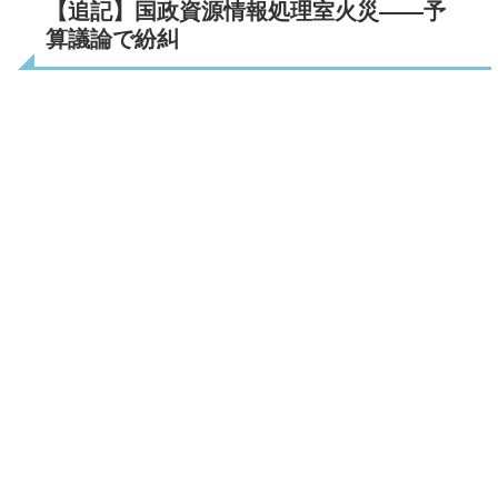
【追記】国政資源情報処理室火災――予
算議論で紛糾