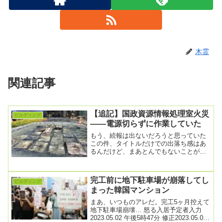
木霊
関連記事
【追記】国政資源情報処理室火災
ビルディング
――電源切らずに作業していた
もう、続報は出ないだろうと思っていた
この件、タイトルだけでの出落ち感はあ
るんだけど、まあとんでもないことが判
明。国政資源火災は「人災」…電源を切
らずに作業する入...
完工前に地下駐車場が崩落してし
ビルディング
まった韓国マンション
まあ、いつものアレだ。完工5ヶ月控えて
地下駐車場崩壊… 怒る入居予定者入力
2023.05.02 午後5時47分 修正2023.05.03