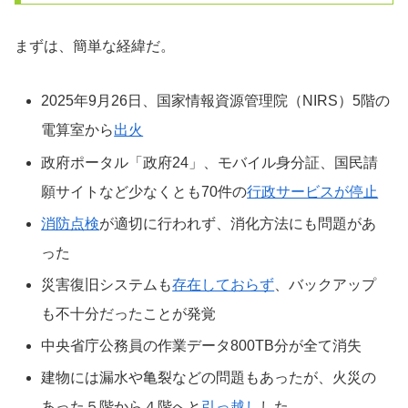
まずは、簡単な経緯だ。
2025年9月26日、国家情報資源管理院（NIRS）5階の
電算室から
出火
政府ポータル「政府24」、モバイル身分証、国民請
願サイトなど少なくとも70件の
行政サービスが停止
消防点検
が適切に行われず、消化方法にも問題があ
った
災害復旧システムも
存在しておらず
、バックアップ
も不十分だったことが発覚
中央省庁公務員の作業データ800TB分が全て消失
建物には漏水や亀裂などの問題もあったが、火災の
あった５階から４階へと
引っ越し
した