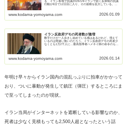
る イラン各地で抗議2026/1/9イランで続く反体制の抗議
行動が8日で12日目に入り、その規模を拡大している。ソ
ーシャルメディアに投稿された動画には、首都テヘランや
複数の都市で大群衆が行...
2026.01.09
www.kodama-yomoyama.com
イラン反政府デモの死者数が激増
数字だけが一人歩きし始めている感はあるけれど、増えて
いるのは間違い無いのだろう。イラン反政府デモの死者少
なくとも1万2千人に…最高指導者ハメネイ師の命令のもと
市民射殺 独立系テレビ局が報じる1/13(火) 21:03配信イ
ランの独立系テレビ...
2026.01.14
www.kodama-yomoyama.com
年明け早々からイラン国内の混乱っぷりに拍車がかかって
おり、ついに暴動が発生して鎮圧（弾圧）するところにま
で至ってしまったのが現状。
イラン当局がインターネットを遮断している影響なのか、
死者は少なく見積もっても2,500人超となったという話