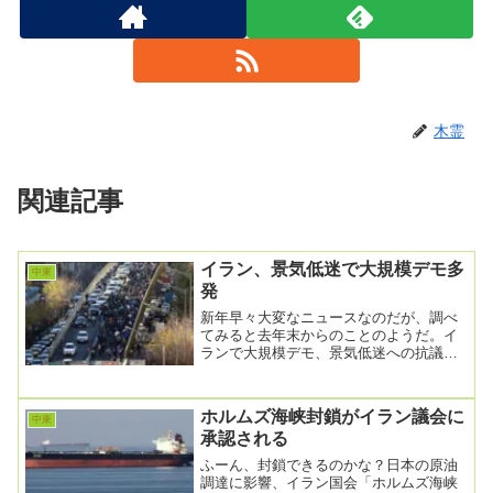
木霊
関連記事
イラン、景気低迷で大規模デモ多
中東
発
新年早々大変なニュースなのだが、調べ
てみると去年末からのことのようだ。イ
ランで大規模デモ、景気低迷への抗議で
死者も トランプ氏介入示唆2026年1月2
日午後 7...
ホルムズ海峡封鎖がイラン議会に
中東
承認される
ふーん、封鎖できるのかな？日本の原油
調達に影響、イラン国会「ホルムズ海峡