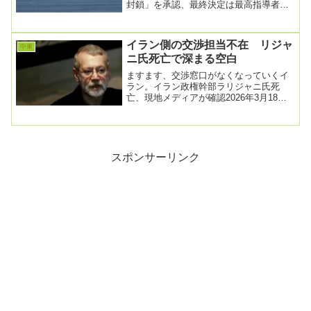
封鎖」を承認、最終決定は最高指導者ら
2025/6/23 08:00イランの国営通信は22...
イラン側の交渉担当不在 リジャ
中東
ニ氏死亡で深まる空白
ますます、交渉窓口がなくなっていくイ
ラン。イラン政権幹部ラリジャニ氏死
亡、現地メディアが確認2026年3月18日
午前 6:17イランのメディアは１７日、同
国の最...
スポンサーリンク