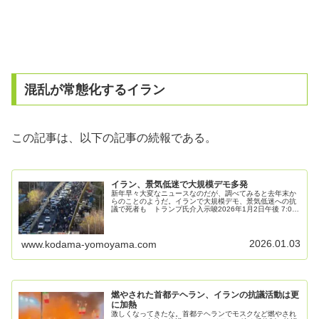
混乱が常態化するイラン
この記事は、以下の記事の続報である。
イラン、景気低迷で大規模デモ多発
新年早々大変なニュースなのだが、調べてみると去年末か
らのことのようだ。イランで大規模デモ、景気低迷への抗
議で死者も トランプ氏介入示唆2026年1月2日午後 7:09
トランプ米大統領は２日、イラン当局が平和的な抗議活動
を暴力的に鎮圧すれば介...
2026.01.03
www.kodama-yomoyama.com
燃やされた首都テヘラン、イランの抗議活動は更
に加熱
激しくなってきたな。首都テヘランでモスクなど燃やされ