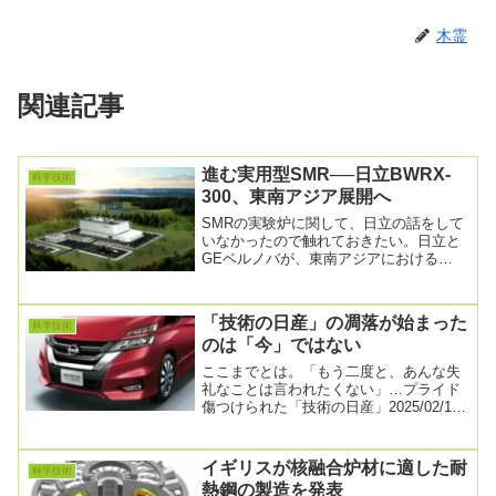
木霊
関連記事
進む実用型SMR──日立BWRX-
科学技術
300、東南アジア展開へ
SMRの実験炉に関して、日立の話をして
いなかったので触れておきたい。日立と
GEベルノバが、東南アジアにおける
SMR「BWRX-300」導入に向けた覚書を
締結20...
「技術の日産」の凋落が始まった
科学技術
のは「今」ではない
ここまでとは。「もう二度と、あんな失
礼なことは言われたくない」…プライド
傷つけられた「技術の日産」2025/02/17
17:36ホンダとの経営統合協議の撤回が...
イギリスが核融合炉材に適した耐
科学技術
熱鋼の製造を発表