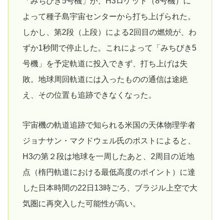
「みちびき5号機」が、H3ロケット（8号機）に
よって種子島宇宙センターから打ち上げられた。
しかし、第2段（上段）による2回目の燃焼が、わ
ずか1秒間で停止した。これによって「みちびき5
号機」を予定軌道に投入できず、打ち上げは失
敗。地球周回軌道には入ったものの通信は途絶
え、その位置も追跡できなくなった。
宇宙機の軌道追跡で知られる米国の天体物理学者
ジョナサン・マクドウェル氏のポストによると、
H3の第２段は地球を一周したあと、2周目の近地
点（楕円軌道における最低高度のポイント）に達
した日本時間の22日13時ごろ、ブラジル上空で大
気圏に再突入した可能性が高い。