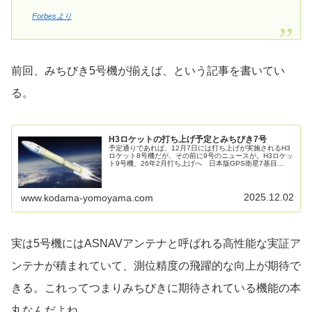
Forbesより
前回、みちびき5号機が揃えば、という記事を書いてい
る。
H3ロケットの打ち上げ予定とみちびき7号
予定通りであれば、12月7日には打ち上げが実施されるH3
ロケット8号機だが、その前に9号のニュースが。H3ロケッ
ト9号機、26年2月打ち上げへ 日本版GPS衛星7基目
2025年12月1日 12:44 (2025年12月1日 18:10更新)…
2025.12.02
www.kodama-yomoyama.com
実は5号機にはASNAVアンテナと呼ばれる高性能な実証ア
ンテナが積まれていて、測位精度の飛躍的な向上が期待で
きる。これってつまりみちびきに期待されている機能の本
丸なんだよね。