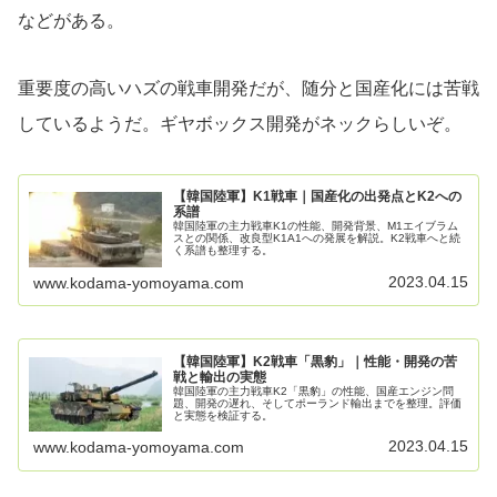
などがある。
重要度の高いハズの戦車開発だが、随分と国産化には苦戦
しているようだ。ギヤボックス開発がネックらしいぞ。
【韓国陸軍】K1戦車｜国産化の出発点とK2への
系譜
韓国陸軍の主力戦車K1の性能、開発背景、M1エイブラム
スとの関係、改良型K1A1への発展を解説。K2戦車へと続
く系譜も整理する。
2023.04.15
www.kodama-yomoyama.com
【韓国陸軍】K2戦車「黒豹」｜性能・開発の苦
戦と輸出の実態
韓国陸軍の主力戦車K2「黒豹」の性能、国産エンジン問
題、開発の遅れ、そしてポーランド輸出までを整理。評価
と実態を検証する。
2023.04.15
www.kodama-yomoyama.com