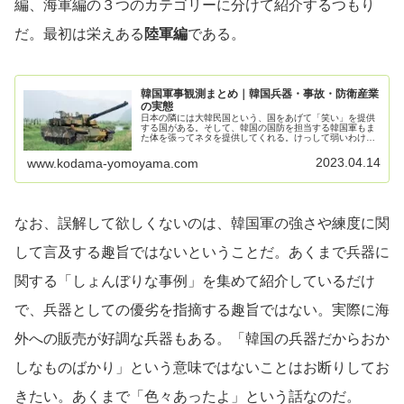
編、海軍編の３つのカテゴリーに分けて紹介するつもり
だ。最初は栄えある
陸軍編
である。
韓国軍事観測まとめ｜韓国兵器・事故・防衛産業
の実態
日本の隣には大韓民国という、国をあげて「笑い」を提供
する国がある。そして、韓国の国防を担当する韓国軍もま
た体を張ってネタを提供してくれる。けっして弱いわけで
はない韓国軍だが、兵器に関しては思わずニヤリとするほ
ほえましい話題が多い。このブログでは、そんな韓国軍に
2023.04.14
www.kodama-yomoyama.com
敬意を表して「ほほえましいエピソード」を中心に記事に
している。
なお、誤解して欲しくないのは、韓国軍の強さや練度に関
して言及する趣旨ではないということだ。あくまで兵器に
関する「しょんぼりな事例」を集めて紹介しているだけ
で、兵器としての優劣を指摘する趣旨ではない。実際に海
外への販売が好調な兵器もある。「韓国の兵器だからおか
しなものばかり」という意味ではないことはお断りしてお
きたい。あくまで「色々あったよ」という話なのだ。