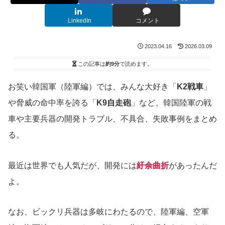
LinkedIn
コメント
2023.04.16
2026.03.09
この記事は
約9分
で読めます。
お笑い韓国軍（陸軍編）では、みんな大好き「
K2戦車
」
や脅威の命中率を誇る「
K9自走砲
」など、韓国陸軍の戦
車や主要兵器の開発トラブル、不具合、失敗事例をまとめ
る。
最近は世界でも人気だが、開発には
紆余曲折
があったんだ
よ。
なお、ビックリ兵器は多岐にわたるので、陸軍編、空軍