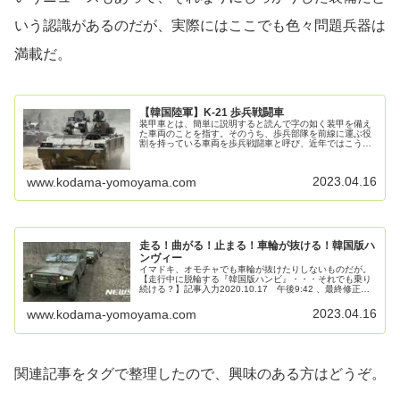
いう認識があるのだが、実際にはここでも色々問題兵器は
満載だ。
【韓国陸軍】K-21 歩兵戦闘車
装甲車とは、簡単に説明すると読んで字の如く装甲を備え
た車両のことを指す。そのうち、歩兵部隊を前線に運ぶ役
割を持っている車両を歩兵戦闘車と呼び、近年ではこうし
た輸送車両を運用する事が主流になっている。陸軍の機械
化が進んで、高速で走行可能な戦車...
2023.04.16
www.kodama-yomoyama.com
走る！曲がる！止まる！車輪が抜ける！韓国版ハ
ンヴィー
イマドキ、オモチャでも車輪が抜けたりしないものだが。
【走行中に脱輪する『韓国版ハンビ』・・・それでも乗り
続ける？】記事入力2020.10.17 午後9:42 、最終修正
2020.10.17 午後10:22韓国軍で運用されている車輪型装
甲車と...
2023.04.16
www.kodama-yomoyama.com
関連記事をタグで整理したので、興味のある方はどうぞ。