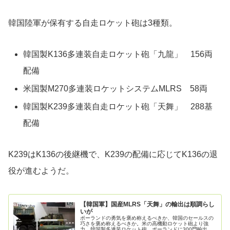
韓国陸軍が保有する自走ロケット砲は3種類。
韓国製K136多連装自走ロケット砲「九龍」 156両
配備
米国製M270多連装ロケットシステムMLRS 58両
韓国製K239多連装自走ロケット砲「天舞」 288基
配備
K239はK136の後継機で、K239の配備に応じてK136の退
役が進むようだ。
【韓国軍】国産MLRS「天舞」の輸出は順調らし
いが
ポーランドの勇気を褒め称えるべきか、韓国のセールスの
巧さを褒め称えるべきか。米の高機動ロケット砲より強
力…韓国製多連装ロケット砲、ポーランドに300門輸出記