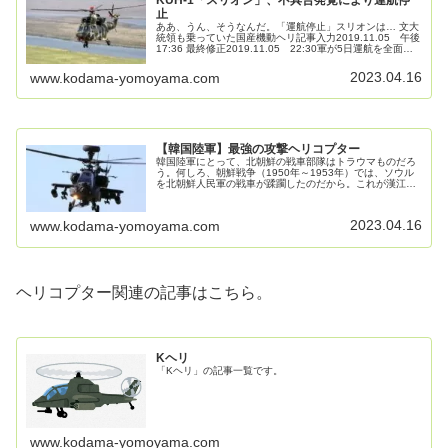
KUH-1「スリオン」、不具合発覚により運航停
止
ああ、うん、そうなんだ。「運航停止」スリオンは… 文大
統領も乗っていた国産機動ヘリ記事入力2019.11.05 午後
17:36 最終修正2019.11.05 22:30軍が5日運航を全面中
断することにしたスリオン（KUH- 1）は、既存の老...
2023.04.16
www.kodama-yomoyama.com
【韓国陸軍】最強の攻撃ヘリコプター
韓国陸軍にとって、北朝鮮の戦車部隊はトラウマものだろ
う。何しろ、朝鮮戦争（1950年～1953年）では、ソウル
を北朝鮮人民軍の戦車が蹂躙したのだから。これが漢江人
道橋爆破事件という痛ましい犯罪に繋がるのだが、それは
調べて頂ければ分かるのでこ...
2023.04.16
www.kodama-yomoyama.com
ヘリコプター関連の記事はこちら。
Kヘリ
「Kヘリ」の記事一覧です。
www.kodama-yomoyama.com