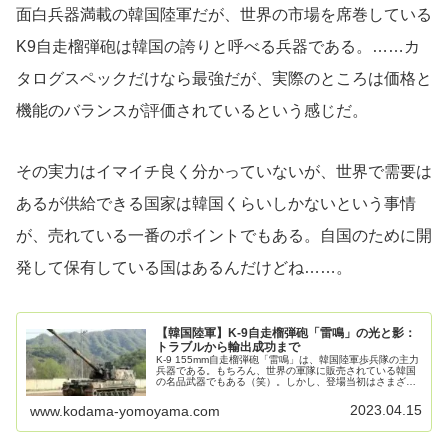
面白兵器満載の韓国陸軍だが、世界の市場を席巻している
K9自走榴弾砲は韓国の誇りと呼べる兵器である。……カ
タログスペックだけなら最強だが、実際のところは価格と
機能のバランスが評価されているという感じだ。
その実力はイマイチ良く分かっていないが、世界で需要は
あるが供給できる国家は韓国くらいしかないという事情
が、売れている一番のポイントでもある。自国のために開
発して保有している国はあるんだけどね……。
【韓国陸軍】K-9自走榴弾砲「雷鳴」の光と影：
トラブルから輸出成功まで
K-9 155mm自走榴弾砲「雷鳴」は、韓国陸軍歩兵隊の主力
兵器である。もちろん、世界の軍隊に販売されている韓国
の名品武器でもある（笑）。しかし、登場当初はさまざま
なトラブルに悩まされ、国内では散々な評価だった。とこ
ろが今や世界で爆売れ中。...
2023.04.15
www.kodama-yomoyama.com