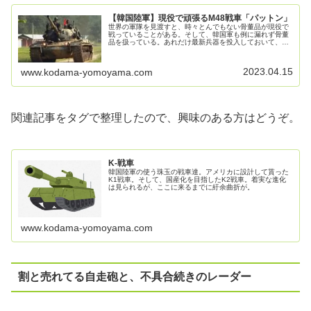
【韓国陸軍】現役で頑張るM48戦車「パットン」
世界の軍隊を見渡すと、時々とんでもない骨董品が現役で
戦っていることがある。そして、韓国軍も例に漏れず骨董
品を扱っている。あれだけ最新兵器を投入しておいて、未
だに老朽化した奴を使い続けなければならない理由とは。
M48「パットン」このフォルムを...
2023.04.15
www.kodama-yomoyama.com
関連記事をタグで整理したので、興味のある方はどうぞ。
K-戦車
韓国陸軍の使う珠玉の戦車達。アメリカに設計して貰った
K1戦車。そして、国産化を目指したK2戦車。着実な進化
は見られるが、ここに来るまでに紆余曲折が。
www.kodama-yomoyama.com
割と売れてる自走砲と、不具合続きのレーダー