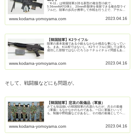
「K-11」は韓国陸軍が誇る新型の複合型小銃で、
5.56mmNATO弾と、20mm炸裂弾を発射できる複合型ライ
フルだ。陸軍の歩兵が携帯して作戦を行う上で、アサルト
ライフルやグレネードランチャーは必須のアイテムと言え
るだろう。この他にも分隊支...
2023.04.16
www.kodama-yomoyama.com
【韓国陸軍】K2ライフル
陸軍の基本装備である小銃もなかなか残念な事になってい
る。まあ、K11程ではないし、K2ライフルに関しては寧ろ
成功した部類ではないだろうか？チョイチョイ問題もある
ようだが、結構な数輸出しているしね。K3分隊支援火器に
ついてはノーコメントと言う...
2023.04.16
www.kodama-yomoyama.com
そして、戦闘服などにも問題が。
【韓国陸軍】悲哀の装備品（軍服）
さても珍品揃いの韓国陸軍の兵器たちだが、兵士の装備
（軍服）もなかなかのものである。一口に軍服といって
も、制服や野戦服などがあるし、その他の装備としてヘル
メット、半長靴、防弾チョッキなどの身の回りの品あたり
までを含んだ話をしていこうと思う。低...
2023.04.16
www.kodama-yomoyama.com