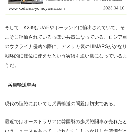
事入力 : 2022/10/17 10:34米国の高機動ロケット砲システ
ム（HIMA...
2023.04.16
www.kodama-yomoyama.com
そして、K239はUAEやポーランドに輸出されていて、そ
こそこ評価されているっぽい兵器になっている。ロシア軍
のウクライナ侵略の際に、アメリカ製のHIMARSがかなり
戦略的に優位に使えたという実績も追い風になっているよ
うだ。
兵員輸送車両
現代の陸戦においても兵員輸送の問題は切実である。
最近ではオーストラリアに韓国製の歩兵戦闘車が売れたと
いうニュースもあって、それなりにしっかりした装備だと