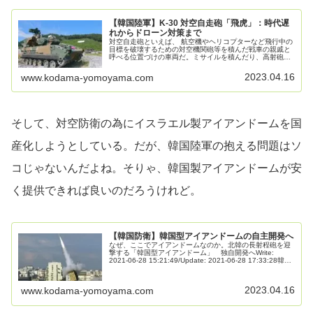
【韓国陸軍】K-30 対空自走砲「飛虎」：時代遅
れからドローン対策まで
対空自走砲といえば、 航空機やヘリコプターなど飛行中の
目標を破壊するための対空機関砲等を積んだ戦車の親戚と
呼べる位置づけの車両だ。ミサイルを積んだり、高射砲を
積んだりするバリエーションもある。K-30 対空自走砲こ
の手の車両はシャシーを共通...
2023.04.16
www.kodama-yomoyama.com
そして、対空防衛の為にイスラエル製アイアンドームを国
産化しようとしている。だが、韓国陸軍の抱える問題はソ
コじゃないんだよね。そりゃ、韓国製アイアンドームが安
く提供できれば良いのだろうけれど。
【韓国防衛】韓国型アイアンドームの自主開発へ
なぜ、ここでアイアンドームなのか。北韓の長射程砲を迎
撃する「韓国型アイアンドーム」 独自開発へWrite:
2021-06-28 15:21:49/Update: 2021-06-28 17:33:28韓半
島有事の際に、北韓の長射程砲を迎撃...
2023.04.16
www.kodama-yomoyama.com