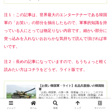
注１：この記事は、世界最大のエンターテナーである韓国
軍の「お笑い」の部分を抽出したもので、軍事的知識を持
っている人にとっては物足りない内容です。細かい部分に
突っ込みを入れないおおらかな気持ちで読んで頂ければ幸
いです。
注２：長めの記事になっていますので、もうちょっと軽く
読みたい方はコチラをどうぞ。ライト版です。
【お笑い韓国軍・ライト】名品兵器揃いの韓国陸
軍
「お笑い韓国軍」の第一弾、陸軍編（ライト）。このブロ
グの人気コンテンツの１つ、お笑い韓国軍（陸軍編）の本
編はこちらに。この記事は、長文になりがちな陸軍編を
「気軽に読める形」に再構成したライト版である。韓国軍
の装備は、近年急速な近代化が進んで...
2023.04.15
www.kodama-yomoyama.com
メニュー
ホーム
検索
トップ
サイドバー