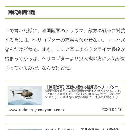
回転翼機問題
上で書いた様に、韓国陸軍のトラウマ、敵方の戦車に対抗
する為には、ヘリコプターの充実も欠かせない。……ハズ
なんだけどねぇ。尤も、ロシア軍によるウクライナ侵略が
始まってからは、ヘリコプターより無人機の方に人気が集
まっているみたいなんだけどね。
【韓国陸軍】更新の遅れる陸軍用ヘリコプター
韓国陸軍が運用する回転翼機の老朽化が進んでいる。これ
については陸自もあまり笑えない状況なのだが、それはさ
ておこう。不整地を行軍する場合に、地形の影響を受けに
くいヘリコプターは兵員輸送にも、物資搬送にも有効では
あると思う。ただし、重量物を運ぶ...
2023.04.16
www.kodama-yomoyama.com