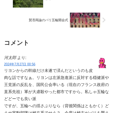
賛否両論のパリ五輪開会式
コメント
河太郎
より:
2024年7月27日 00:56
リヨンからの幹線だけ未遂で済んだというのも皮
肉な話ですなぁ。リヨンは左派急進派に反対する穏健派や
王党派の反乱を、国民公会率いる（現在のフランス政府の
直系先祖）軍が大虐殺やった都市ですから。私しゃ五輪な
どどーでも良い派
ですが、五輪への揺さぶりなら（背後関係はともかく）ど
うせ実動部隊は極左系でせう？ 今度は極左がパリを襲う