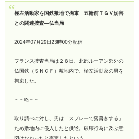
極左活動家を国鉄敷地で拘束 五輪前ＴＧＶ妨害
との関連捜査―仏当局
2024年07月29日23時00分配信
フランス捜査当局は２８日、北部ルーアン郊外の
仏国鉄（ＳＮＣＦ）敷地内で、極左活動家の男を
拘束した。
～～略～～
取り調べに対し、男は「スプレーで落書きする」
ため敷地内に侵入したと供述。破壊行為に及ぶ意
図はなかったと否定したという。