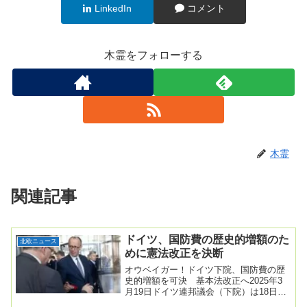
LinkedIn
コメント
木霊をフォローする
木霊
関連記事
ドイツ、国防費の歴史的増額のた
北欧ニュース
めに憲法改正を決断
オウベイガー！ドイツ下院、国防費の歴
史的増額を可決 基本法改正へ2025年3
月19日ドイツ連邦議会（下院）は18日、
国防費とインフラ支出の大幅な増加へ向