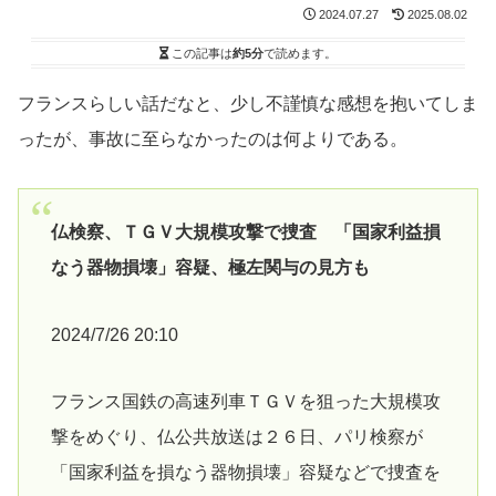
2024.07.27
2025.08.02
この記事は
約5分
で読めます。
フランスらしい話だなと、少し不謹慎な感想を抱いてしま
ったが、事故に至らなかったのは何よりである。
仏検察、ＴＧＶ大規模攻撃で捜査 「国家利益損
なう器物損壊」容疑、極左関与の見方も
2024/7/26 20:10
フランス国鉄の高速列車ＴＧＶを狙った大規模攻
撃をめぐり、仏公共放送は２６日、パリ検察が
「国家利益を損なう器物損壊」容疑などで捜査を