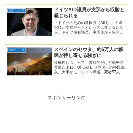
けて、財...
ドイツAfD議員が支那から収賄と
北欧ニュース
報じられる
「ドイツのための選択肢（AfD）」の選
択肢が支那だったというのは笑えないな
ぁ。ドイツ極右議員、中国側から収賄
か 検察が事務所捜索2025年09月12日05
時26...
スペインのセウタ、約6万人の移
北欧ニュース
民が押し寄せる騒ぎに
移民押しつけって、古典的だけど戦争の
常道だよね。UPDATE セウタへの移民流
入、大半がモロッコへ帰還 死者57人＝
スペイン2026年7月31日午後 8:46ス...
スポンサーリンク