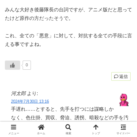
みんな大好き後藤隊長の台詞ですが、アニメ版だと思って
たけど原作の方だったそうで。
これ、全ての「悪意」に対して、対抗する全ての手段に言
える事ですよね。
0
返信
河太郎
より:
2024年7月30日 13:16
手遅れ……とすると、先手を打つには謀略しか
なく、色仕掛、買収、脅迫、誘拐、暗殺などの手を汚
す覚悟はいります。
メニュー
ホーム
検索
トップ
サイドバー
でも、それって紀元前の孫子兵法から書いてある事な