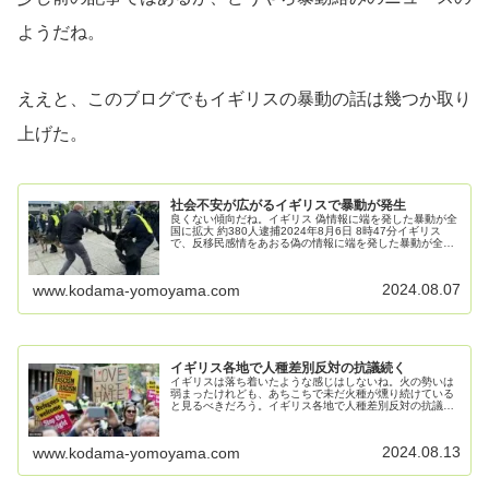
ようだね。
ええと、このブログでもイギリスの暴動の話は幾つか取り
上げた。
社会不安が広がるイギリスで暴動が発生
良くない傾向だね。イギリス 偽情報に端を発した暴動が全
国に拡大 約380人逮捕2024年8月6日 8時47分イギリス
で、反移民感情をあおる偽の情報に端を発した暴動が全国
に拡大し、これまでにおよそ380人が逮捕されました。ス
ターマー首相は5日...
2024.08.07
www.kodama-yomoyama.com
イギリス各地で人種差別反対の抗議続く
イギリスは落ち着いたような感じはしないね。火の勢いは
弱まったけれども、あちこちで未だ火種が燻り続けている
と見るべきだろう。イギリス各地で人種差別反対の抗議続
く 暴力扇動した「インフルエンサー」への捜査も続く
2024年8月12日イギリス各地の...
2024.08.13
www.kodama-yomoyama.com