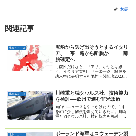
木霊
関連記事
泥船から逃げ出そうとするイタリ
北欧ニュース
ア、一帯一路から離脱か → 離
脱確定へ
可能性だけなら、「アリ」かなとは思
う。イタリア首相、「一帯一路」離脱を
訪米中に表明する可能性－関係者2023年
7月24日 15:25 JSTイタリアのメローニ
首...
川崎重と独タウルス社、技術協力
北欧ニュース
を検討──欧州で進む非米政策
面白いニュースを引っかけたので、これ
を軸に少し解説を加えていきたい。川崎
重と独タウルス社、技術協力を検討 巡
航ミサイルのエンジンで＝関係者2025年
10月17日...
ポーランド海軍はスウェーデン製
北欧ニュース