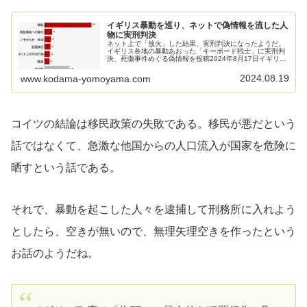
イギリス暴動を巡り、ネットで偽情報を流した人
物に実刑判決
ネット上で「放火」した結果、実刑判決になったようだ。
イギリス各地の暴動あおった「キーボード戦士」に実刑判
決、死傷事件めぐる偽情報を投稿2024年8月17日イギリス
各地で、7月末のサウスポートでの死傷事件をきっかけに2
週間近く続いた暴動で、人...
2024.08.19
www.kodama-yomoyama.com
コイツの結論は移民政策の失敗である。移民が悪だという
話ではなくて、急激な他国からの人口流入が国家を危険に
晒すという話である。
それで、暴動を起こした人々を逮捕して刑務所に入れよう
としたら、空きが無いので、無理矢理空きを作ったという
お話のようだね。