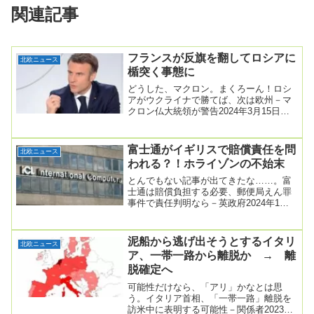
関連記事
フランスが反旗を翻してロシアに
北欧ニュース
楯突く事態に
どうした、マクロン。まくろーん！ロシ
アがウクライナで勝てば、次は欧州－マ
クロン仏大統領が警告2024年3月15日
19:33 JSTフランスのマクロン大統領
は、...
富士通がイギリスで賠償責任を問
北欧ニュース
われる？！ホライゾンの不始末
とんでもない記事が出てきたな……。富
士通は賠償負担する必要、郵便局えん罪
事件で責任判明なら－英政府2024年1月9
日 9:30 JST 更新日時 2024年1月...
泥船から逃げ出そうとするイタリ
北欧ニュース
ア、一帯一路から離脱か → 離
脱確定へ
可能性だけなら、「アリ」かなとは思
う。イタリア首相、「一帯一路」離脱を
訪米中に表明する可能性－関係者2023年