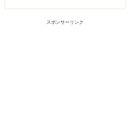
7月24日 15:25 JSTイタリアのメローニ
首...
スポンサーリンク