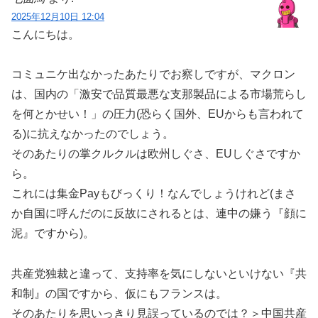
2025年12月10日 12:04
こんにちは。
コミュニケ出なかったあたりでお察しですが、マクロン
は、国内の「激安で品質最悪な支那製品による市場荒らし
を何とかせい！」の圧力(恐らく国外、EUからも言われて
る)に抗えなかったのでしょう。
そのあたりの掌クルクルは欧州しぐさ、EUしぐさですか
ら。
これには集金Payもびっくり！なんでしょうけれど(まさ
か自国に呼んだのに反故にされるとは、連中の嫌う『顔に
泥』ですから)。
共産党独裁と違って、支持率を気にしないといけない『共
和制』の国ですから、仮にもフランスは。
そのあたりを思いっきり見誤っているのでは？＞中国共産