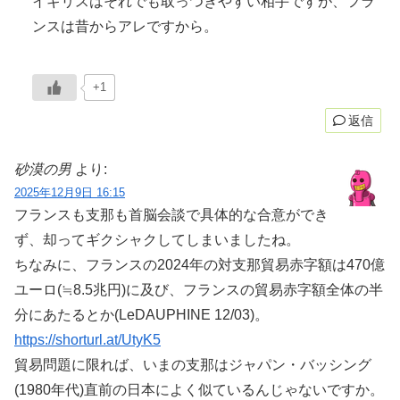
イギリスはそれでも取っつきやすい相手ですが、フラ
ンスは昔からアレですから。
+1
返信
砂漠の男
より:
2025年12月9日 16:15
フランスも支那も首脳会談で具体的な合意ができ
ず、却ってギクシャクしてしまいましたね。
ちなみに、フランスの2024年の対支那貿易赤字額は470億
ユーロ(≒8.5兆円)に及び、フランスの貿易赤字額全体の半
分にあたるとか(LeDAUPHINE 12/03)。
https://shorturl.at/UtyK5
貿易問題に限れば、いまの支那はジャパン・バッシング
(1980年代)直前の日本によく似ているんじゃないですか。