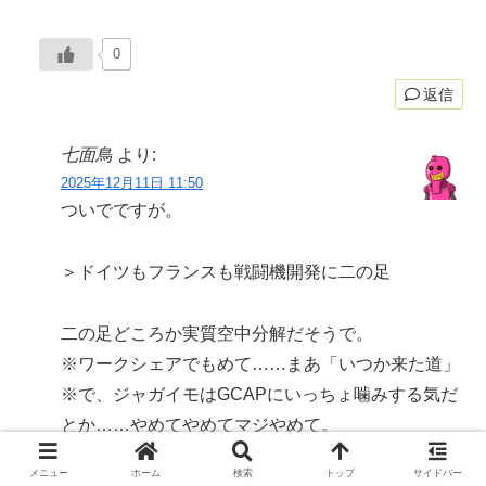
0
返信
七面鳥
より:
2025年12月11日 11:50
ついでですが。
＞ドイツもフランスも戦闘機開発に二の足
二の足どころか実質空中分解だそうで。
※ワークシェアでもめて……まあ「いつか来た道」
※で、ジャガイモはGCAPにいっちょ噛みする気だ
とか……やめてやめてマジやめて。
メニュー
ホーム
検索
トップ
サイドバー