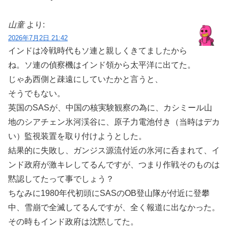
山童
より:
2026年7月2日 21:42
インドは冷戦時代もソ連と親しくきてましたから
ね。ソ連の偵察機はインド領から太平洋に出てた。
じゃあ西側と疎遠にしていたかと言うと、
そうでもない。
英国のSASが、中国の核実験観察の為に、カシミール山
地のシアチェン氷河渓谷に、原子力電池付き（当時はデカ
い）監視装置を取り付けようとした。
結果的に失敗し、ガンジス源流付近の氷河に呑まれて、イ
ンド政府が激キレしてるんですが、つまり作戦そのものは
黙認してたって事でしょう？
ちなみに1980年代初頭にSASのOB登山隊が付近に登攀
中、雪崩で全滅してるんですが、全く報道に出なかった。
その時もインド政府は沈黙してた。