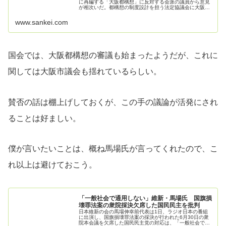
に再編する「大阪都構想」に反対する会派の議員から意見
が相次いだ。都構想の制度設計を担う法定協議会に大阪
維…
www.sankei.com
国会では、大阪都構想の審議も始まったようだが、これに
関しては大阪市議会も揺れているらしい。
賛否の話は棚上げしておくが、この手の議論が活発にされ
ることは好ましい。
僕が言いたいことは、概ね馬場氏が言ってくれたので、こ
れ以上は避けておこう。
「一般社会で通用しない」維新・馬場氏 国旗損
壊罪法案の衆院採決欠席した国民民主を批判
日本維新の会の馬場伸幸前代表は1日、ラジオ日本の番組
に出演し、国旗損壊罪法案の採決が行われた6月30日の衆
院本会議を欠席した国民民主党の対応は、「一般社会で