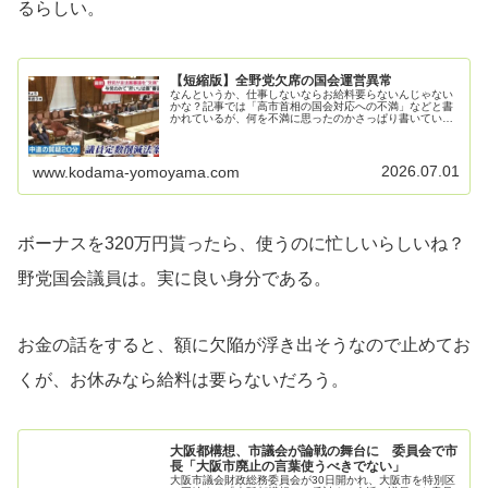
るらしい。
【短縮版】全野党欠席の国会運営異常
なんというか、仕事しないならお給料要らないんじゃない
かな？記事では「高市首相の国会対応への不満」などと書
かれているが、何を不満に思ったのかさっぱり書いていな
い。あれか？悪魔の証明をしなかったからか？「自分たち
が国会で不要だ」ということを、自…
2026.07.01
www.kodama-yomoyama.com
ボーナスを320万円貰ったら、使うのに忙しいらしいね？
野党国会議員は。実に良い身分である。
お金の話をすると、額に欠陥が浮き出そうなので止めてお
くが、お休みなら給料は要らないだろう。
大阪都構想、市議会が論戦の舞台に 委員会で市
長「大阪市廃止の言葉使うべきでない」
大阪市議会財政総務委員会が30日開かれ、大阪市を特別区