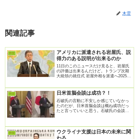
木霊
関連記事
アメリカに派遣される岩屋氏、説
外交
得力のある説明が出来るのか
11日のこのニュースだけ見ると、岩屋氏
の評価は出来るんだけど。トランプ次期
大統領の就任式 岩屋外相を派遣へ2025年
1月11日 5時05分政府は、今月20日に行...
日米首脳会談は成功？！
外交
石破氏の言動に不安しか感じていなかっ
たのだが、日米首脳会談は概ね成功だっ
たと言っていいと思う。石破氏の会談も
破綻なく終わったようだし、事前の色々
な仕込みが功を奏...
ウクライナ支援は日本の未来に関
外交
わる