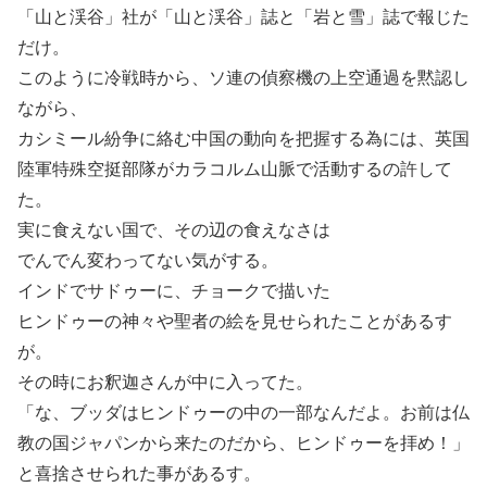
「山と渓谷」社が「山と渓谷」誌と「岩と雪」誌で報じた
だけ。
このように冷戦時から、ソ連の偵察機の上空通過を黙認し
ながら、
カシミール紛争に絡む中国の動向を把握する為には、英国
陸軍特殊空挺部隊がカラコルム山脈で活動するの許して
た。
実に食えない国で、その辺の食えなさは
でんでん変わってない気がする。
インドでサドゥーに、チョークで描いた
ヒンドゥーの神々や聖者の絵を見せられたことがあるす
が。
その時にお釈迦さんが中に入ってた。
「な、ブッダはヒンドゥーの中の一部なんだよ。お前は仏
教の国ジャパンから来たのだから、ヒンドゥーを拝め！」
と喜捨させられた事があるす。