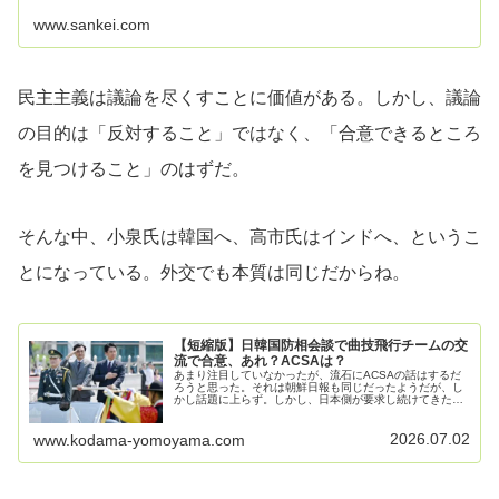
は…
www.sankei.com
民主主義は議論を尽くすことに価値がある。しかし、議論
の目的は「反対すること」ではなく、「合意できるところ
を見つけること」のはずだ。
そんな中、小泉氏は韓国へ、高市氏はインドへ、というこ
とになっている。外交でも本質は同じだからね。
【短縮版】日韓国防相会談で曲技飛行チームの交
流で合意、あれ？ACSAは？
あまり注目していなかったが、流石にACSAの話はするだ
ろうと思った。それは朝鮮日報も同じだったようだが、し
かし話題に上らず。しかし、日本側が要求し続けてきた韓
日ACSA締結問題は、この日の公式議題には反映されなか
った。ACSAとは、有事の際…
2026.07.02
www.kodama-yomoyama.com