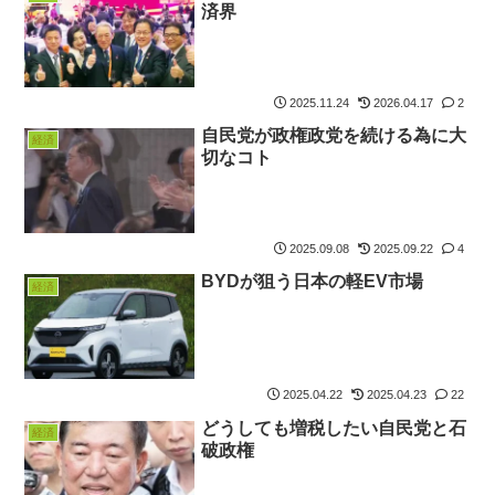
済界
2025.11.24
2026.04.17
2
自民党が政権政党を続ける為に大
経済
切なコト
2025.09.08
2025.09.22
4
BYDが狙う日本の軽EV市場
経済
2025.04.22
2025.04.23
22
どうしても増税したい自民党と石
経済
破政権