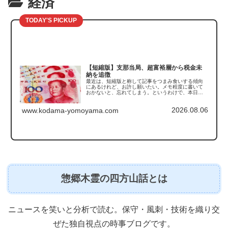
経済
TODAY'S PICKUP
【短縮版】支那当局、超富裕層から税金未
納を追徴
最近は、短縮版と称して記事をつまみ食いする傾向
にあるけれど、お許し願いたい。メモ程度に書いて
おかないと、忘れてしまう。というわけで、本日触
れるのは支那の「税金未納の追徴」の話である。こ
の記事を読んで真っ先に思い出したのがこちら。
2026.08.06
「豚は太らせ...
www.kodama-yomoyama.com
惣郷木霊の四方山話とは
ニュースを笑いと分析で読む。保守・風刺・技術を織り交
ぜた独自視点の時事ブログです。