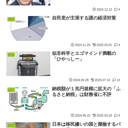
2024.12.12
4
自民党が主張する謎の経済対策
経済
2024.11.24
2025.03.01
4
似非科学とエゴマインド満載の
経済
「ひやっしー」
2024.06.28
2025.07.31
13
納税額が１兆円規模に拡大の「ふ
経済
るさと納税」は財務省に不評
2024.06.10
2025.03.20
4
日本は移民嫌いの国と揶揄するバ
経済