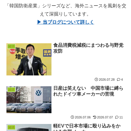
「韓国防衛産業」シリーズなど、海外ニュースを風刺を交
えて深掘りしています。
▶ 当ブログについて詳しく
食品消費税減税にまつわる与野党
経済
攻防
2026.07.28
4
日産は笑えない 中国市場に縛ら
経済
れたドイツ車メーカーの苦境
2026.07.06
2026.07.07
11
軽EVで日本市場に殴り込みをか
経済