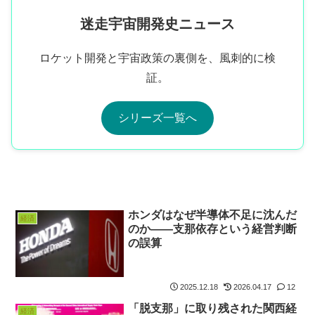
迷走宇宙開発史ニュース
ロケット開発と宇宙政策の裏側を、風刺的に検
証。
シリーズ一覧へ
ホンダはなぜ半導体不足に沈んだ
経済
のか――支那依存という経営判断
の誤算
2025.12.18
2026.04.17
12
「脱支那」に取り残された関西経
経済