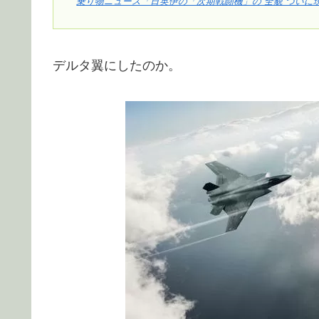
乗り物ニュース「日英伊の「次期戦闘機」の“全貌”ついに
デルタ翼にしたのか。