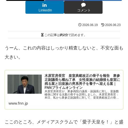
LinkedIn
コメント
2026.06.19
2026.06.23
この記事は
約2分
で読めます。
うーん、これの内容はしっかり精査しないと、不安な面も
大きい。
木原官房長官 皇室典範改正の骨子を報告 衆参
正副議長ら概ね了承 女性皇族の結婚後も皇室に
残る案と旧皇族の男系男子を養子へ迎える案｜
FNNプライムオンライン
木原官房長官が、衆参両院の議長・副議長に対し、皇族数
確保に関する法案の骨子を説明しました。木原官房長官：
本日、私から衆参正副議長に対して、皇室典範改正の骨子
を報告させていただき、概ねご了承をいただいたところで
www.fnn.jp
す。皇族数の確保策をめぐっては、…
ここのところ、メディアスクラムで「愛子天皇を！」と盛