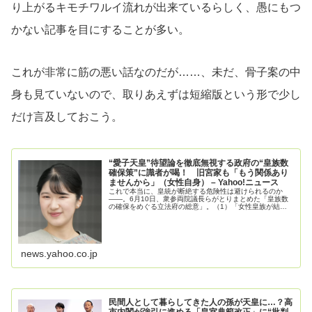
り上がるキモチワルイ流れが出来ているらしく、愚にもつ
かない記事を目にすることが多い。
これが非常に筋の悪い話なのだが……、未だ、骨子案の中
身も見ていないので、取りあえずは短縮版という形で少し
だけ言及しておこう。
“愛子天皇”待望論を徹底無視する政府の“皇族数
確保策”に識者が喝！ 旧宮家も「もう関係あり
ませんから」（女性自身） – Yahoo!ニュース
これで本当に、皇統が断絶する危険性は避けられるのか
――。6月10日、衆参両院議長らがとりまとめた「皇族数
の確保をめぐる立法府の総意」。（1）「女性皇族が結婚
後も皇族の身分を保つ」、（2）「戦後、
news.yahoo.co.jp
民間人として暮らしてきた人の孫が天皇に…？高