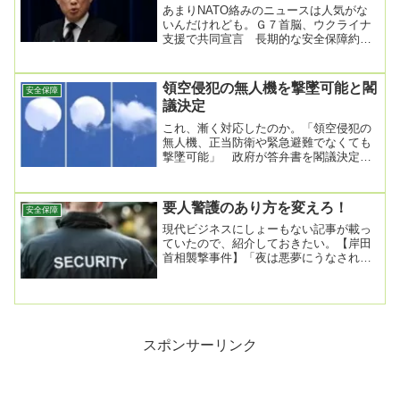
あまりNATO絡みのニュースは人気がな
いんだけれども。Ｇ７首脳、ウクライナ
支援で共同宣言 長期的な安全保障約束
2023/7/12 23:37先進７カ国（Ｇ７）首...
領空侵犯の無人機を撃墜可能と閣
安全保障
議決定
これ、漸く対応したのか。「領空侵犯の
無人機、正当防衛や緊急避難でなくても
撃墜可能」 政府が答弁書を閣議決定
2025/6/30 11:15政府は27日の閣議で、
無...
要人警護のあり方を変えろ！
安全保障
現代ビジネスにしょーもない記事が載っ
ていたので、紹介しておきたい。【岸田
首相襲撃事件】「夜は悪夢にうなされ
る」「一生、強い自責の念に苦しむ」要
人警護のあまりに報...
スポンサーリンク