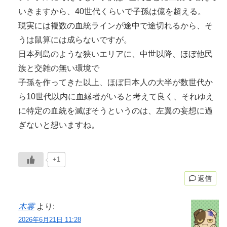
いきますから、40世代くらいで子孫は億を超える。
現実には複数の血統ラインが途中で途切れるから、そ
うは鼠算には成らないですが。
日本列島のような狭いエリアに、中世以降、ほぼ他民
族と交雑の無い環境で
子孫を作ってきた以上、ほぼ日本人の大半が数世代か
ら10世代以内に血縁者がいると考えて良く、それゆえ
に特定の血統を滅ぼそうというのは、左翼の妄想に過
ぎないと想いますね。
+1
返信
木霊
より:
2026年6月21日 11:28