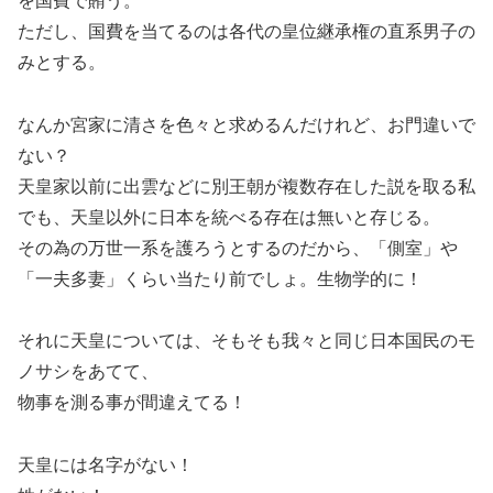
を国費で賄う。
ただし、国費を当てるのは各代の皇位継承権の直系男子の
みとする。
なんか宮家に清さを色々と求めるんだけれど、お門違いで
ない？
天皇家以前に出雲などに別王朝が複数存在した説を取る私
でも、天皇以外に日本を統べる存在は無いと存じる。
その為の万世一系を護ろうとするのだから、「側室」や
「一夫多妻」くらい当たり前でしょ。生物学的に！
それに天皇については、そもそも我々と同じ日本国民のモ
ノサシをあてて、
物事を測る事が間違えてる！
天皇には名字がない！