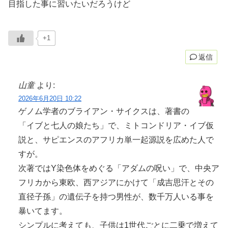
目指した事に習いたいだろうけど
+1
返信
山童
より:
2026年6月20日 10:22
ゲノム学者のブライアン・サイクスは、著書の
「イブと七人の娘たち」で、ミトコンドリア・イブ仮
説と、サピエンスのアフリカ単一起源説を広めた人で
すが。
次著ではY染色体をめぐる「アダムの呪い」で、中央ア
フリカから東欧、西アジアにかけて「成吉思汗とその
直径子孫」の遺伝子を持つ男性が、数千万人いる事を
暴いてます。
シンプルに考えても、子供は1世代ごとに二乗で増えて