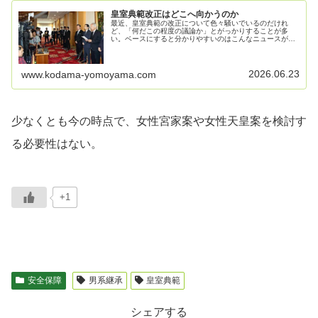
皇室典範改正はどこへ向かうのか
最近、皇室典範の改正について色々騒いでいるのだけれ
ど、「何だこの程度の議論か」とがっかりすることが多
い。ベースにすると分かりやすいのはこんなニュースが分
かりやすいだろうか。素朴な疑問。女性が天皇になれない
のはなぜ？2026/03/26 06…
2026.06.23
www.kodama-yomoyama.com
少なくとも今の時点で、女性宮家案や女性天皇案を検討す
る必要性はない。
+1
安全保障
男系継承
皇室典範
シェアする