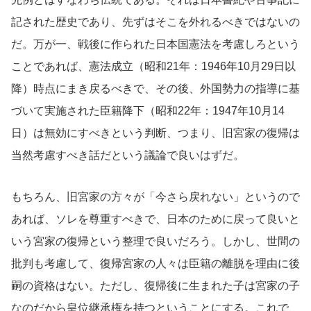
記された歴史であり、先ずはそこを外れるべきではないの
だ。万が一、戦後に作られた日本国憲法を考慮しろという
ことであれば、憲法成立（昭和21年：1946年10月29日以
降）時点にまき戻るべきで、その後、外国勢力の指導に基
づいて実施された臣籍降下（昭和22年：1947年10月14
日）は無効にすべきという判断、つまり、旧宮家の復帰は
当然考慮すべき話だという議論で良いはずだ。
もちろん、旧宮家の方々が「今さら戻れない」というので
あれば、ソレを尊重すべきで、日本のために戻って良いと
いう宮家の復帰という整理で良いだろう。しかし、世間の
批判も考慮して、復帰宮家の人々は臣籍の離脱を理由に後
嗣の資格はない。ただし、復帰後に生まれた子は宮家の子
なのだから皇位継承権を持つということにする。これで、