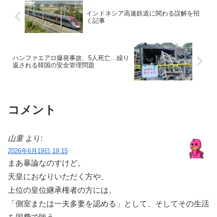
インドネシア高速鉄道に関わる誤解を招
く記事
ハンファエアロ爆発事故、5人死亡…繰り
返される韓国の安全管理問題
コメント
山童
より:
2026年6月19日 19:15
まあ暴論なのすけど。
天皇におなりいただく方や、
上位の皇位継承権者の方には、
「側室または一夫多妻を認める」として、そしてその生活