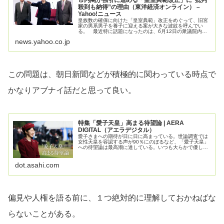
市内閣が強引に進める「皇室典範改正」に“批判
殺到も納得”の理由（東洋経済オンライン） –
Yahoo!ニュース
皇族数の確保に向けた「皇室典範」改正をめぐって、旧宮
家の男系男子を養子に迎える案が大きな波紋を呼んでい
る。 最近特に話題になったのは、6月12日の衆議院内閣
委員会でのやりとりだ。 中道改革
news.yahoo.co.jp
この問題は、朝日新聞などが積極的に関わっている時点で
かなりアブナイ話だと思って良い。
特集「愛子天皇」高まる待望論 | AERA
DIGITAL（アエラデジタル）
愛子さまへの期待が日に日に高まっている。世論調査では
女性天皇を容認する声が90％にのぼるなど、「愛子天皇」
への待望論は最高潮に達している。いつも大らかで優し
く、被災地などで出会う人々に真摯に寄り添う姿は多くの
国民に深い印象を与える一方で、初…
dot.asahi.com
偏見や人権を語る前に、１つ絶対的に理解しておかねばな
らないことがある。