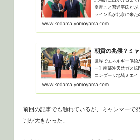
皇帝こと習近平氏だが
ライン氏が北京に来た
係強化の意向 北京で
www.kodama-yomoyama.com
朝貢の兆候？ミャ
世界でエネルギー供給
ー】南部沖天然ガス鉱区、
ニンダーリ地域ミエイ（
スの生…
www.kodama-yomoyama.com
前回の記事でも触れているが、ミャンマーで発
判が大きかった。